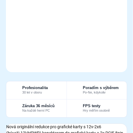
MŮŽEME DORUČIT DO:
11.8.2026
MOŽNOSTI DORUČENÍ
−
+
Přidat do košíku
Redukce 12v-2x6 (bývalý 12VHPWR) z 2x PCIE 8pin. Originál
NVIDIA.
DETAILNÍ INFORMACE
ZEPTAT SE
Profesionalita
Poradím s výběrem
30 let v oboru
Po-Ne, kdykoliv
Záruka 36 měsíců
FPS testy
Na každé herní PC
Hry měřím osobně
Nová originální redukce pro grafické karty s 12v-2x6