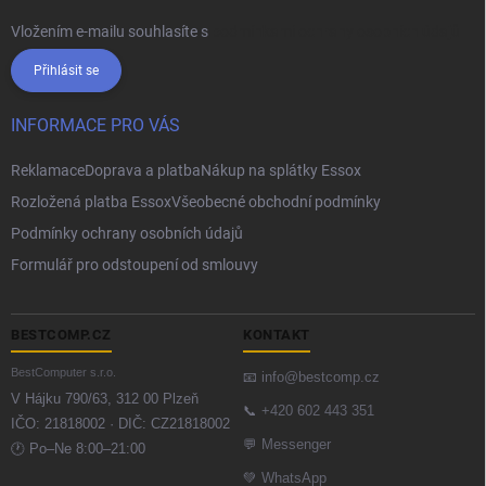
Vložením e-mailu souhlasíte s
podmínkami ochrany osobních údajů
Přihlásit se
INFORMACE PRO VÁS
Reklamace
Doprava a platba
Nákup na splátky Essox
Rozložená platba Essox
Všeobecné obchodní podmínky
Podmínky ochrany osobních údajů
Formulář pro odstoupení od smlouvy
BESTCOMP.CZ
KONTAKT
BestComputer s.r.o.
📧
info@bestcomp.cz
V Hájku 790/63, 312 00 Plzeň
📞
+420 602 443 351
IČO: 21818002 · DIČ: CZ21818002
💬
Messenger
🕐 Po–Ne 8:00–21:00
💚
WhatsApp