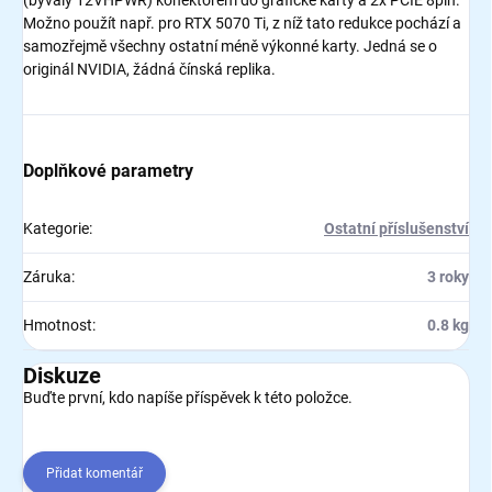
(bývalý 12VHPWR) konektorem do grafické karty a 2x PCIE 8pin.
Možno použít např. pro RTX 5070 Ti, z níž tato redukce pochází a
samozřejmě všechny ostatní méně výkonné karty. Jedná se o
originál NVIDIA, žádná čínská replika.
Doplňkové parametry
Kategorie
:
Ostatní příslušenství
Záruka
:
3 roky
Hmotnost
:
0.8 kg
Diskuze
Buďte první, kdo napíše příspěvek k této položce.
Přidat komentář