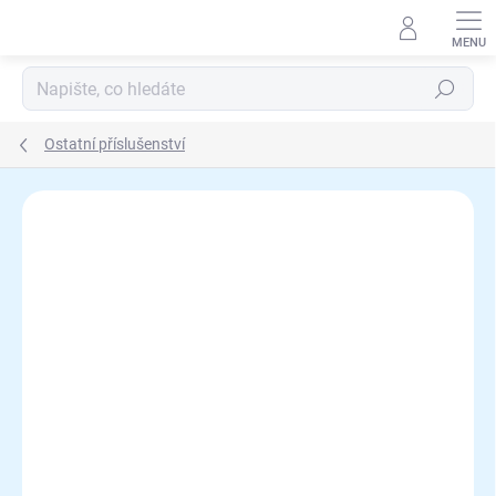
Přejít
na
obsah
Hledat
Ostatní příslušenství