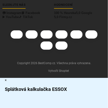
SLEDUJTE NÁS
HODNOCENÍ
📷 Instagram
📘 Facebook
100 % Heureka
5,0 Google
▶️ YouTube
🎵 TikTok
5,0 Firmy.cz
Copyright 2026
BestComp.cz
. Všechna práva vyhrazena.
Vytvořil Shoptet
×
Splátková kalkulačka ESSOX