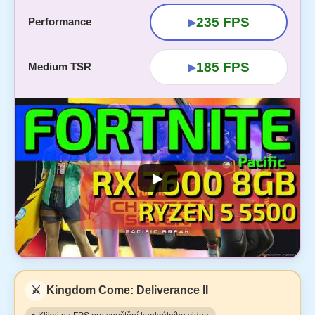
235 FPS
Performance
▶
185 FPS
Medium TSR
▶
▶
⚔️
Kingdom Come: Deliverance II