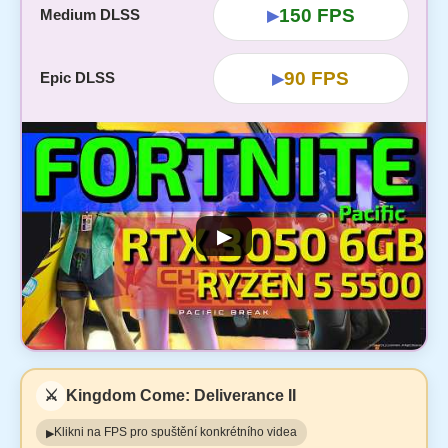
150 FPS
Medium DLSS
▶
90 FPS
Epic DLSS
▶
▶
⚔️
Kingdom Come: Deliverance II
Klikni na FPS pro spuštění konkrétního videa
▶