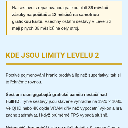
Na sestavu s repasovanou grafikou platí
36 měsíců
záruky na počítač a 12 měsíců na samotnou
grafickou kartu
. Všechny ostatní sestavy v Levelu 2
mají plných 36 měsíců na celý stroj.
KDE JSOU LIMITY LEVELU 2
Poctivé pojmenování hranic prodává líp než superlativy, tak si
to řekněme rovnou.
Šest ani osm gigabajtů grafické paměti nestačí nad
FullHD.
Tyhle sestavy jsou stavěné výhradně na 1920 × 1080.
Ve QHD nebo 4K dojde VRAM dřív než výpočetní výkon a hra
začne zadrhávat, i když průměrné FPS vypadá slušně.
Nejnovější hry poběží, ale na nižší detaily.
Kingdom Come: