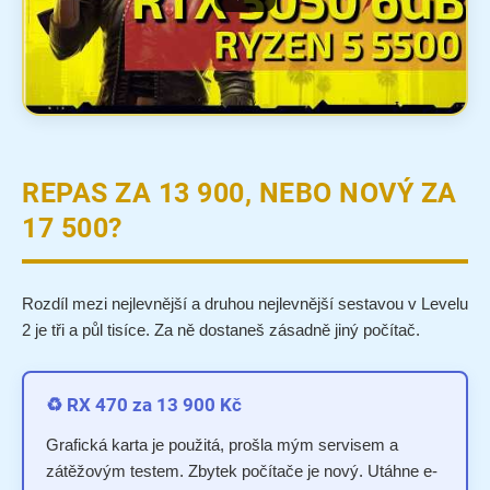
REPAS ZA 13 900, NEBO NOVÝ ZA
17 500?
Rozdíl mezi nejlevnější a druhou nejlevnější sestavou v Levelu
2 je tři a půl tisíce. Za ně dostaneš zásadně jiný počítač.
♻️ RX 470 za 13 900 Kč
Grafická karta je použitá, prošla mým servisem a
zátěžovým testem. Zbytek počítače je nový. Utáhne e-