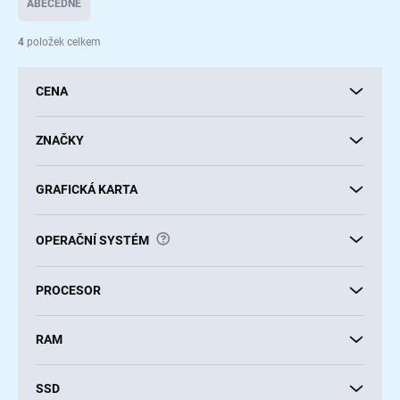
ABECEDNĚ
n
í
4
položek celkem
p
r
CENA
o
d
u
ZNAČKY
k
t
GRAFICKÁ KARTA
ů
?
OPERAČNÍ SYSTÉM
PROCESOR
RAM
SSD