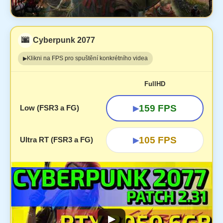
🌆
Cyberpunk 2077
Klikni na FPS pro spuštění konkrétního videa
▶
FullHD
159 FPS
Low (FSR3 a FG)
▶
105 FPS
Ultra RT (FSR3 a FG)
▶
▶