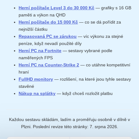
Herní počítače Level 3 do 30 000 Kč
— grafiky s 16 GB
paměti a výkon na QHD
Herní počítače do 15 000 Kč
— co se dá pořídit za
nejnižší částku
Repasovaná PC se zárukou
— víc výkonu za stejné
peníze, když nevadí použité díly
Herní PC na Fortnite
— sestavy vybrané podle
naměřených FPS
Herní PC na Counter-Strike 2
— co utáhne kompetitivní
hraní
FullHD monitory
— rozlišení, na které jsou tyhle sestavy
stavěné
Nákup na splátky
— když chceš rozložit platbu
Každou sestavu skládám, ladím a proměřuju osobně v dílně v
Plzni. Poslední revize této stránky:
7. srpna 2026
.