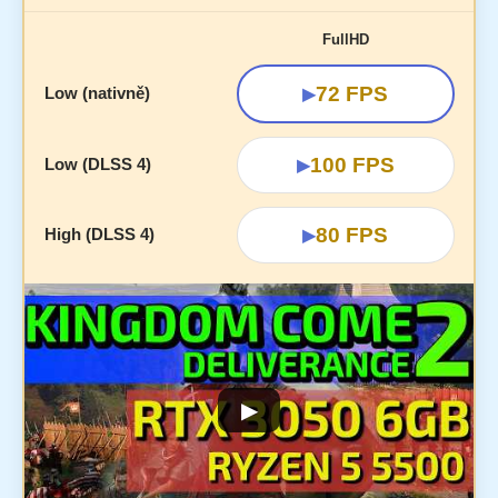
FullHD
72 FPS
Low (nativně)
▶
100 FPS
Low (DLSS 4)
▶
80 FPS
High (DLSS 4)
▶
▶