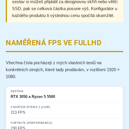
sestav si můžeš připlatit za designovou skříň nebo větší
SSD, pak se celková částka posune výš. Konfigurátor u
každého produktu ti výslednou cenu spočítá okamžitě.
NAMĚŘENÁ FPS VE FULLHD
Všechna čísla pocházejí z mých vlastních testů na
konkrétních strojích, které tady prodávám, v rozlišení 1920 ×
1080.
Sestava
Counter-Strike 2 (Low)
Fortnite (Performance)
Ki
RTX 3050 a Ryzen 5 5500
213 FPS
230 FPS