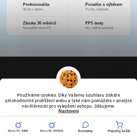
Profesionalita
Poradím s výběrem
30 let v oboru
Po-Ne, kdykoliv
Záruka 36 měsíců
FPS testy
Na každé herní PC
Hry měřím osobně
Z
á
p
a
t
í
ODEBÍRAT NEWSLETTER
Používáme cookies. Díky Vašemu souhlasu získáte
plnohodnotné prohlížení webu a také nám pomůžete v analýze
Vložte svůj e-mail a my vám budeme zasílat informace o nových
návštěvnosti pro vylepšení eshopu. Děkujeme.
Nastavení
produktech na našem e-shopu.
Souhlasím
E-MAIL
Kontakty
Prázdný košík
Herní PC AMD
Herní PC NVIDIA