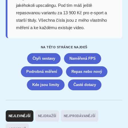
jakéhokoli upscalingu. Pod tím máš ještě
repasovanou variantu za 13 900 Kč pro e-sport a
starší tituly. Všechna čísla jsou z mého vlastního
měření a ke každému existuje video.
NA TÉTO STRÁNCE NAJDEŠ
Čtyři sestavy
Naměřená FPS
Podrobná měření
Repas nebo nový
Kde jsou limity
Časté dotazy
Ř
a
NEJLEVNĚJŠÍ
NEJDRAŽŠÍ
NEJPRODÁVANĚJŠÍ
z
e