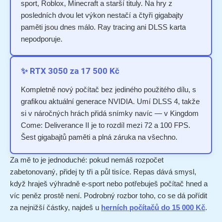
sport, Roblox, Minecraft a starší tituly. Na hry z
posledních dvou let výkon nestačí a čtyři gigabajty
paměti jsou dnes málo. Ray tracing ani DLSS karta
nepodporuje.
✨ RTX 3050 za 17 500 Kč
Kompletně nový počítač bez jediného použitého dílu, s
grafikou aktuální generace NVIDIA. Umí DLSS 4, takže
si v náročných hrách přidá snímky navíc — v Kingdom
Come: Deliverance II je to rozdíl mezi 72 a 100 FPS.
Šest gigabajtů paměti a plná záruka na všechno.
Za mě to je jednoduché: pokud nemáš rozpočet
zabetonovaný, přidej ty tři a půl tisíce. Repas dává smysl,
když hraješ výhradně e-sport nebo potřebuješ počítač hned a
víc peněz prostě není. Podrobný rozbor toho, co se dá pořídit
za nejnižší částky, najdeš u
herních počítačů do 15 000 Kč
.