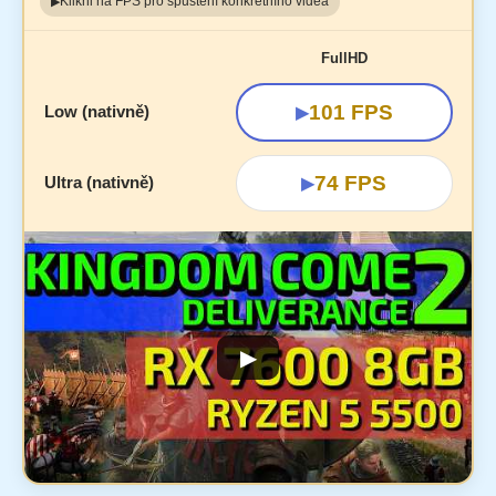
Klikni na FPS pro spuštění konkrétního videa
▶
FullHD
101 FPS
Low (nativně)
▶
74 FPS
Ultra (nativně)
▶
▶