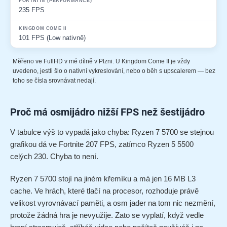
235 FPS
101 FPS (Low nativně)
Měřeno ve FullHD v mé dílně v Plzni. U Kingdom Come II je vždy
uvedeno, jestli šlo o nativní vykreslování, nebo o běh s upscalerem — bez
toho se čísla srovnávat nedají.
Proč má osmijádro nižší FPS než šestijádro
V tabulce výš to vypadá jako chyba: Ryzen 7 5700 se stejnou
grafikou dá ve Fortnite 207 FPS, zatímco Ryzen 5 5500
celých 230. Chyba to není.
Ryzen 7 5700 stojí na jiném křemíku a má jen 16 MB L3
cache. Ve hrách, které tlačí na procesor, rozhoduje právě
velikost vyrovnávací paměti, a osm jader na tom nic nezmění,
protože žádná hra je nevyužije. Zato se vyplatí, když vedle