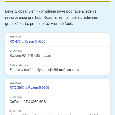
c
í
Level 2 obsahuje tři kompletně nové počítače a jeden s
p
repasovanou grafikou. Rozdíl mezi nimi dělá především
r
v
grafická karta, procesor až v druhé řadě.
k
y
v
Sestava
Grafika
Komu se hodí
RX 470 a Ryzen 5 4500
ý
p
i
Radeon RX 470 4GB, repas
s
u
E-sport a starší tituly za nejnižší možnou cenu
RTX 3050 a Ryzen 5 5500
GeForce RTX 3050 6GB