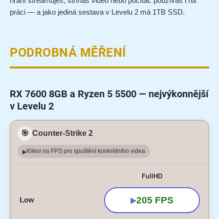
hraní streamuješ, stříháš video nebo počítač používáš i na
práci — a jako jediná sestava v Levelu 2 má 1TB SSD.
PODROBNÁ MĚŘENÍ
RX 7600 8GB a Ryzen 5 5500 — nejvýkonnější
v Levelu 2
🎯
Counter-Strike 2
Klikni na FPS pro spuštění konkrétního videa
▶
FullHD
205 FPS
Low
▶