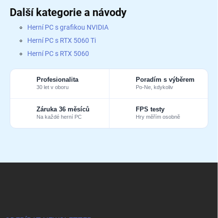
Další kategorie a návody
Herní PC s grafikou NVIDIA
Herní PC s RTX 5060 Ti
Herní PC s RTX 5060
Profesionalita
Poradím s výběrem
30 let v oboru
Po-Ne, kdykoliv
Záruka 36 měsíců
FPS testy
Na každé herní PC
Hry měřím osobně
Z
á
p
a
t