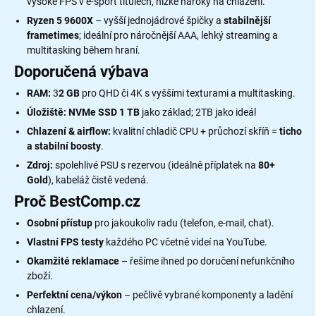
k
vysoké FPS v e-sport titulech, nízké nároky na chlazení.
y
Ryzen 5 9600X
– vyšší jednojádrové špičky a
stabilnější
v
frametimes
; ideální pro náročnější AAA, lehký streaming a
ý
multitasking během hraní.
p
i
Doporučená výbava
s
RAM:
3
2 GB
pro QHD či 4K s vyššími texturami a multitasking.
u
Úložiště:
NVMe SSD 1 TB
jako základ; 2TB jako ideál
Chlazení & airflow:
kvalitní chladič CPU + průchozí skříň =
ticho
a stabilní boosty
.
Zdroj:
spolehlivé PSU s rezervou (ideálně příplatek na
80+
Gold
), kabeláž čistě vedená.
Proč BestComp.cz
Osobní přístup
pro jakoukoliv radu (telefon, e-mail, chat).
Vlastní FPS testy
každého PC včetně videí na YouTube.
Okamžité reklamace
– řešíme ihned po doručení nefunkčního
zboží.
Perfektní cena/výkon
– pečlivě vybrané komponenty a ladění
chlazení.