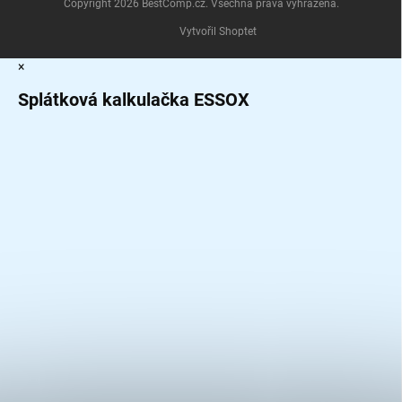
Copyright 2026
BestComp.cz
. Všechna práva vyhrazena.
Vytvořil Shoptet
×
Splátková kalkulačka ESSOX