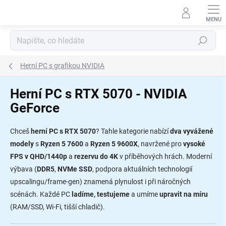
Přejít
na
obsah
Hledat
Herní PC s grafikou NVIDIA
Herní PC s RTX 5070 - NVIDIA
GeForce
Chceš
herní PC s RTX 5070
? Tahle kategorie nabízí
dva vyvážené
modely
s
Ryzen 5 7600
a
Ryzen 5 9600X
, navržené pro
vysoké
FPS v QHD/1440p
a
rezervu do 4K
v příběhových hrách. Moderní
výbava (
DDR5
,
NVMe SSD
, podpora aktuálních technologií
upscalingu/frame-gen) znamená plynulost i při náročných
scénách. Každé PC
ladíme, testujeme
a umíme
upravit na míru
(RAM/SSD, Wi-Fi, tišší chladič).