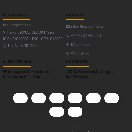
BESTCOMP.CZ
KONTAKT
BestComputer s.r.o.
📧
info@bestcomp.cz
V Hájku 790/63, 312 00 Plzeň
📞
+420 602 443 351
IČO: 21818002 · DIČ: CZ21818002
💬
Messenger
🕐 Po–Ne 8:00–21:00
💚
WhatsApp
SLEDUJTE NÁS
HODNOCENÍ
📷 Instagram
📘 Facebook
100 % Heureka
5,0 Google
▶️ YouTube
🎵 TikTok
5,0 Firmy.cz