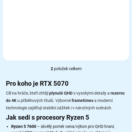
Detail
Detail
AMD Ryzen 5 7600, AM5,
AMD Ryzen 5 9600X, AM5,
NVIDIA RTX 5070 12GB, 16GB
NVIDIA RTX 5070 12GB,
DDR5, 1TB M2, A620M, WIN11
16GB DDR5, 1TB M2, A620M,
Pro
WIN11 Pro.
2
položek celkem
O
v
l
Pro koho je RTX 5070
á
d
Cílí na hráče, kteří chtějí
plynulé QHD
s vysokými detaily a
rezervu
a
do 4K
u příběhových titulů. Výborné
frametimes
a moderní
c
technologie zajišťují stabilní zážitek i v náročných scénách.
í
p
Jak sedí s procesory Ryzen 5
r
Ryzen 5 7600
– skvělý poměr cena/výkon pro QHD hraní,
v