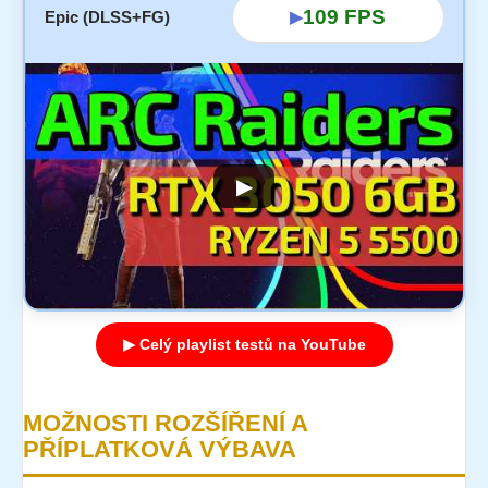
109 FPS
Epic (DLSS+FG)
▶
▶
▶ Celý playlist testů na YouTube
MOŽNOSTI ROZŠÍŘENÍ A
PŘÍPLATKOVÁ VÝBAVA