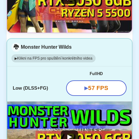
🐉
Monster Hunter Wilds
Klikni na FPS pro spuštění konkrétního videa
▶
FullHD
57 FPS
Low (DLSS+FG)
▶
▶