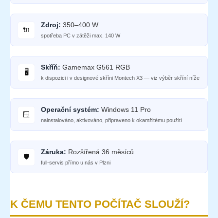
Zdroj:
350–400 W
🔌
spotřeba PC v zátěži max. 140 W
Skříň:
Gamemax G561 RGB
🖥️
k dispozici i v designové skříni Montech X3 — viz výběr skříní níže
Operační systém:
Windows 11 Pro
🪟
nainstalováno, aktivováno, připraveno k okamžitému použití
Záruka:
Rozšířená 36 měsíců
🛡️
full-servis přímo u nás v Plzni
K ČEMU TENTO POČÍTAČ SLOUŽÍ?