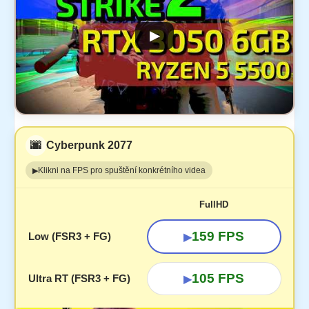
▶
🌆
Cyberpunk 2077
Klikni na FPS pro spuštění konkrétního videa
▶
FullHD
159 FPS
Low (FSR3 + FG)
▶
105 FPS
Ultra RT (FSR3 + FG)
▶