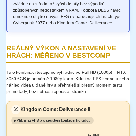
zvládne na střední až vyšší detaily bez výpadků
způsobených nedostatkem VRAM. Podpora DLSS navíc
umožňuje chytře navýšit FPS i v náročnějších hrách typu
Cyberpunk 2077 nebo Kingdom Come: Deliverance II.
REÁLNÝ VÝKON A NASTAVENÍ VE
HRÁCH: MĚŘENO V BESTCOMP
Tuto kombinaci testujeme výhradně ve Full HD (1080p) – RTX
3050 6GB je primárně 1080p karta. Klikni na FPS hodnotu nebo
náhled videa u dané hry a přehraješ si přesný moment testu
přímo tady, bez nutnosti opouštět stránku.
⚔️
Kingdom Come: Deliverance II
Klikni na FPS pro spuštění konkrétního videa
▶
FullHD