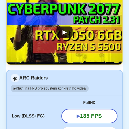
▶
🛸
ARC Raiders
Klikni na FPS pro spuštění konkrétního videa
▶
FullHD
185 FPS
Low (DLSS+FG)
▶