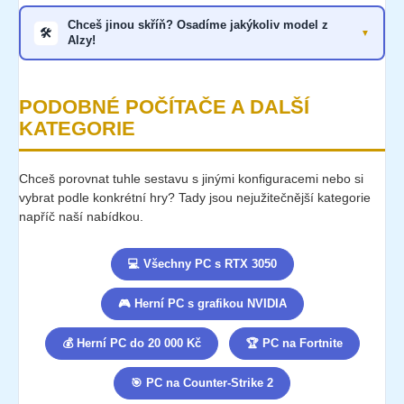
Chceš jinou skříň? Osadíme jakýkoliv model z
🛠️
Alzy!
PODOBNÉ POČÍTAČE A DALŠÍ
KATEGORIE
Chceš porovnat tuhle sestavu s jinými konfiguracemi nebo si
vybrat podle konkrétní hry? Tady jsou nejužitečnější kategorie
napříč naší nabídkou.
💻 Všechny PC s RTX 3050
🎮 Herní PC s grafikou NVIDIA
💰 Herní PC do 20 000 Kč
🏆 PC na Fortnite
🎯 PC na Counter-Strike 2