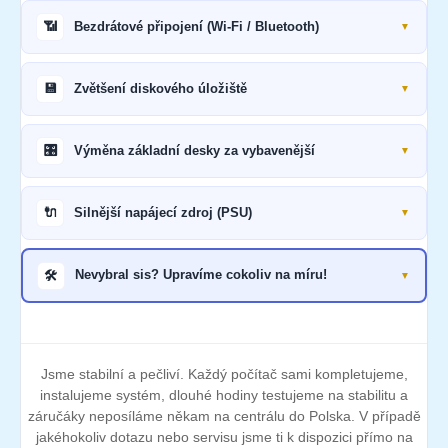
📶
Bezdrátové připojení (Wi-Fi / Bluetooth)
💾
Zvětšení diskového úložiště
🎛️
Výměna základní desky za vybavenější
🔌
Silnější napájecí zdroj (PSU)
🛠️
Nevybral sis? Upravíme cokoliv na míru!
Jsme stabilní a pečliví. Každý počítač sami kompletujeme,
instalujeme systém, dlouhé hodiny testujeme na stabilitu a
záručáky neposíláme někam na centrálu do Polska. V případě
jakéhokoliv dotazu nebo servisu jsme ti k dispozici přímo na