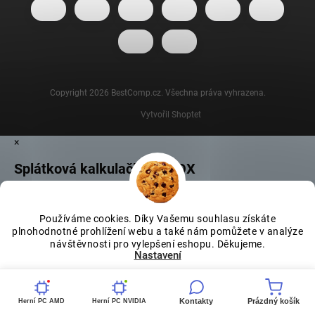
Copyright 2026
BestComp.cz
. Všechna práva vyhrazena.
Vytvořil Shoptet
×
Splátková kalkulačka ESSOX
Používáme cookies. Díky Vašemu souhlasu získáte
plnohodnotné prohlížení webu a také nám pomůžete v analýze
návštěvnosti pro vylepšení eshopu. Děkujeme.
Nastavení
Souhlasím
Kontakty
Prázdný košík
Herní PC AMD
Herní PC NVIDIA