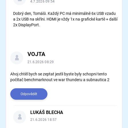
í
4.7.2026 09:54
Dobrý den, Tomáši. Každý PC má minimálně 6x USB vzadu
a 2x USB na skříni. HDMI je vždy 1x na grafické kartě + další
2x DisplayPort.
VOJTA
21.6.2026 08:29
Ahoj chtěl bych se zeptat jestli byste byly schopni tento
počítač benchmarknout ve war thunderu a subnautica 2
Odpovědět
LUKÁŠ BLECHA
21.6.2026 18:57