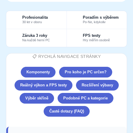
Profesionalita
Poradím s výběrem
30 let v oboru
Po-Ne, kdykoliv
Záruka 3 roky
FPS testy
Na každé herní PC
Hry měřím osobně
📋 RYCHLÁ NAVIGACE STRÁNKY
Komponenty
Pro koho je PC určen?
Reálný výkon a FPS testy
Rozšíření výbavy
Výběr skříně
Podobné PC a kategorie
Časté dotazy (FAQ)