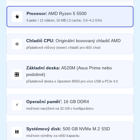
Procesor:
AMD Ryzen 5 5500
🧠
6 jader / 12 vláken, 16 MB L3 cache, 3.6–4.2 GHz
Chladič CPU:
Originální boxovaný chladič AMD
❄️
příplatkově věžový (tower) chladič pro tišší chod
Základní deska:
A520M (Asus Prime nebo
🎛️
podobné)
příplatkově deska s čipsetem B550 pro více USB a PCIe 4.0
Operační paměť:
16 GB DDR4
⚡
možnost navýšení na 32 GB v konfigurátoru
Systémový disk:
500 GB NVMe M.2 SSD
💾
možnost výměny za větší kapacitu