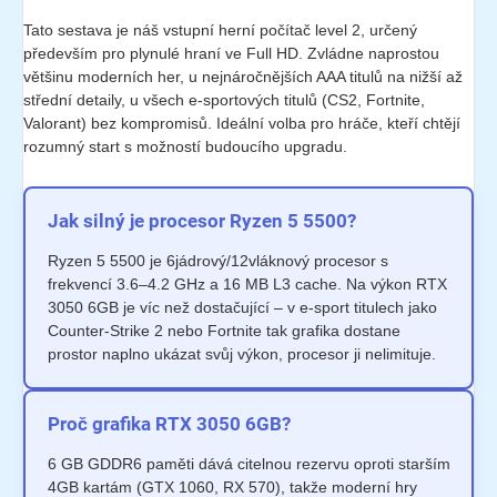
Tato sestava je náš vstupní herní počítač level 2, určený
především pro plynulé hraní ve Full HD. Zvládne naprostou
většinu moderních her, u nejnáročnějších AAA titulů na nižší až
střední detaily, u všech e-sportových titulů (CS2, Fortnite,
Valorant) bez kompromisů. Ideální volba pro hráče, kteří chtějí
rozumný start s možností budoucího upgradu.
Jak silný je procesor Ryzen 5 5500?
Ryzen 5 5500 je 6jádrový/12vláknový procesor s
frekvencí 3.6–4.2 GHz a 16 MB L3 cache. Na výkon RTX
3050 6GB je víc než dostačující – v e-sport titulech jako
Counter-Strike 2 nebo Fortnite tak grafika dostane
prostor naplno ukázat svůj výkon, procesor ji nelimituje.
Proč grafika RTX 3050 6GB?
6 GB GDDR6 paměti dává citelnou rezervu oproti starším
4GB kartám (GTX 1060, RX 570), takže moderní hry