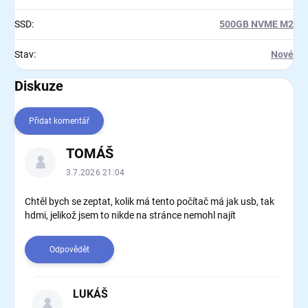
SSD
:
500GB NVME M2
Stav
:
Nové
Diskuze
Přidat komentář
V
TOMÁŠ
ý
p
3.7.2026 21:04
i
s
Chtěl bych se zeptat, kolik má tento počítač má jak usb, tak
hdmi, jelikož jsem to nikde na stránce nemohl najít
d
i
s
Odpovědět
k
u
z
LUKÁŠ