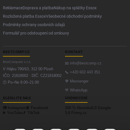
Reklamace
Doprava a platba
Nákup na splátky Essox
Rozložená platba Essox
Všeobecné obchodní podmínky
Podmínky ochrany osobních údajů
Formulář pro odstoupení od smlouvy
BESTCOMP.CZ
KONTAKT
BestComputer s.r.o.
📧
info@bestcomp.cz
V Hájku 790/63, 312 00 Plzeň
📞
+420 602 443 351
IČO: 21818002 · DIČ: CZ21818002
💬
Messenger
🕐 Po–Ne 8:00–21:00
💚
WhatsApp
SLEDUJTE NÁS
HODNOCENÍ
📷 Instagram
📘 Facebook
100 % Heureka
5,0 Google
▶️ YouTube
🎵 TikTok
5,0 Firmy.cz