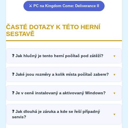
⚔️ PC na Kingdom Come: Deliverance II
ČASTÉ DOTAZY K TÉTO HERNÍ
SESTAVĚ
❓ Jak hlučný je tento herní počítač pod zátěží?
❓ Jaké jsou rozměry a kolik místa počítač zabere?
❓ Je v ceně instalovaný a aktivovaný Windows?
❓ Jak dlouhá je záruka a kde se řeší případný
servis?