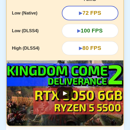
72 FPS
Low (Native)
▶
100 FPS
Low (DLSS4)
▶
80 FPS
High (DLSS4)
▶
▶