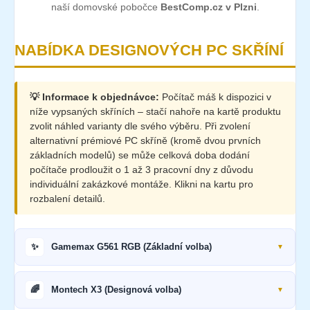
naší domovské pobočce
BestComp.cz v Plzni
.
NABÍDKA DESIGNOVÝCH PC SKŘÍNÍ
💡 Informace k objednávce:
Počítač máš k dispozici v
níže vypsaných skříních – stačí nahoře na kartě produktu
zvolit náhled varianty dle svého výběru. Při zvolení
alternativní prémiové PC skříně (kromě dvou prvních
základních modelů) se může celková doba dodání
počítače prodloužit o 1 až 3 pracovní dny z důvodu
individuální zakázkové montáže. Klikni na kartu pro
rozbalení detailů.
✨
Gamemax G561 RGB (Základní volba)
🌈
Montech X3 (Designová volba)