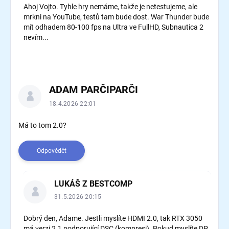
Ahoj Vojto. Tyhle hry nemáme, takže je netestujeme, ale
mrkni na YouTube, testů tam bude dost. War Thunder bude
mít odhadem 80-100 fps na Ultra ve FullHD, Subnautica 2
nevím...
ADAM PARČIPARČI
18.4.2026 22:01
Má to tom 2.0?
Odpovědět
LUKÁŠ Z BESTCOMP
31.5.2026 20:15
Dobrý den, Adame. Jestli myslíte HDMI 2.0, tak RTX 3050
má verzi 2.1 podporující DSC (kompresi). Pokud myslíte DP,