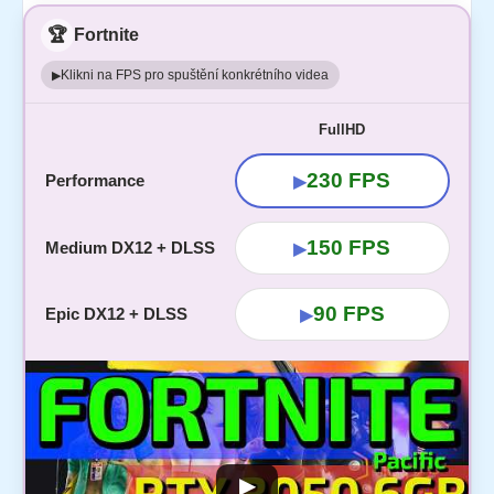
🏆
Fortnite
Klikni na FPS pro spuštění konkrétního videa
▶
FullHD
230 FPS
Performance
▶
150 FPS
Medium DX12 + DLSS
▶
90 FPS
Epic DX12 + DLSS
▶
▶