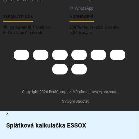
🕐 Po–Ne 8:00–21:00
💚
WhatsApp
SLEDUJTE NÁS
HODNOCENÍ
📷 Instagram
📘 Facebook
100 % Heureka
5,0 Google
▶️ YouTube
🎵 TikTok
5,0 Firmy.cz
Copyright 2026
BestComp.cz
. Všechna práva vyhrazena.
Vytvořil Shoptet
×
Splátková kalkulačka ESSOX