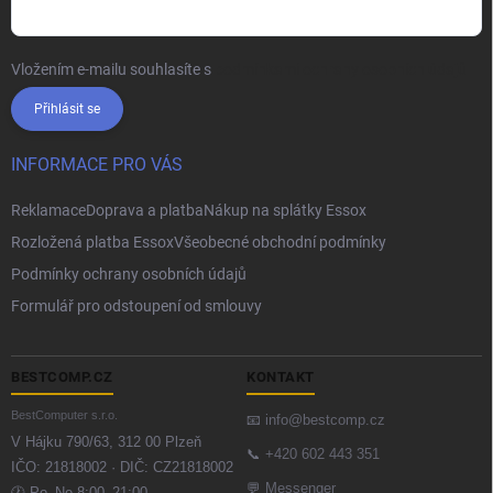
Vložením e-mailu souhlasíte s
podmínkami ochrany osobních údajů
Přihlásit se
INFORMACE PRO VÁS
Reklamace
Doprava a platba
Nákup na splátky Essox
Rozložená platba Essox
Všeobecné obchodní podmínky
Podmínky ochrany osobních údajů
Formulář pro odstoupení od smlouvy
BESTCOMP.CZ
KONTAKT
BestComputer s.r.o.
📧
info@bestcomp.cz
V Hájku 790/63, 312 00 Plzeň
📞
+420 602 443 351
IČO: 21818002 · DIČ: CZ21818002
💬
Messenger