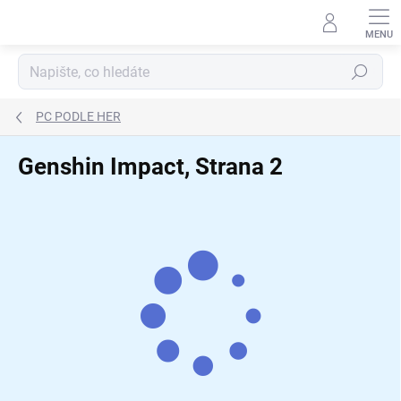
Přejít
na
obsah
Hledat
PC PODLE HER
Genshin Impact
, Strana 2