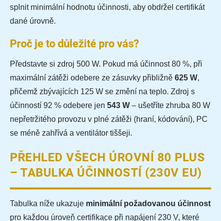
splnit minimální hodnotu účinnosti, aby obdržel certifikát
dané úrovně.
Proč je to důležité pro vás?
Představte si zdroj 500 W. Pokud má účinnost 80 %, při
maximální zátěži odebere ze zásuvky přibližně
625 W
,
přičemž zbývajících 125 W se změní na teplo. Zdroj s
účinností 92 % odebere jen
543 W
– ušetříte zhruba 80 W
nepřetržitého provozu v plné zátěži (hraní, kódování), PC
se méně zahřívá a ventilátor tiššeji.
PŘEHLED VŠECH ÚROVNÍ 80 PLUS
– TABULKA ÚČINNOSTÍ (230V EU)
Tabulka níže ukazuje
minimální požadovanou účinnost
pro každou úroveň certifikace při napájení 230 V, které