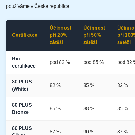
používáme v České republice:
Účinnost
Účinnost
Účinno
Certifikace
při 20%
při 50%
při 100
zátěži
zátěži
zátěži
Bez
pod 82 %
pod 85 %
pod 82 
certifikace
80 PLUS
82 %
85 %
82 %
(White)
80 PLUS
85 %
88 %
85 %
Bronze
80 PLUS
87 %
90 %
87 %