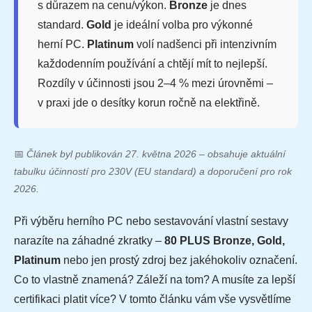
s důrazem na cenu/výkon.
Bronze
je dnes
standard.
Gold
je ideální volba pro výkonné
herní PC.
Platinum
volí nadšenci při intenzivním
každodenním používání a chtějí mít to nejlepší.
Rozdíly v účinnosti jsou 2–4 % mezi úrovněmi –
v praxi jde o desítky korun ročně na elektřině.
📅
Článek byl publikován 27. května 2026 – obsahuje aktuální
tabulku účinností pro 230V (EU standard) a doporučení pro rok
2026.
Při výběru herního PC nebo sestavování vlastní sestavy
narazíte na záhadné zkratky –
80 PLUS Bronze, Gold,
Platinum
nebo jen prostý zdroj bez jakéhokoliv označení.
Co to vlastně znamená? Záleží na tom? A musíte za lepší
certifikaci platit více? V tomto článku vám vše vysvětlíme