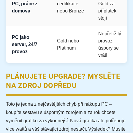
PC, práce z
certifikace
Gold za
domova
nebo Bronze
příplatek
stojí
Nepřetržitý
PC jako
Gold nebo
provoz –
server, 24/7
Platinum
úspory se
provoz
vrátí
PLÁNUJETE UPGRADE? MYSLĚTE
NA ZDROJ DOPŘEDU
Toto je jedna z nejčastějších chyb při nákupu PC –
koupíte sestavu s úsporným zdrojem a za rok chcete
vyměnit grafiku za výkonnější. Nová grafika ale potřebuje
více wattů a váš stávající zdroj nestačí. Výsledek? Musíte