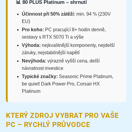
📊 80 PLUS Platinum – shrnutí
Účinnost při 50% zátěži:
min. 94 % (230V
EU)
Pro koho:
PC pracující 8+ hodin denně,
sestavy s RTX 5070 Ti a výše
Výhoda:
nejkvalitnější komponenty, nejdelší
záruky, nejstabilnější napětí
Nevýhoda:
výrazně vyšší cena, delší
návratnost investice
Typické značky:
Seasonic Prime Platinum,
be quiet! Dark Power Pro, Corsair HX
Platinum
KTERÝ ZDROJ VYBRAT PRO VAŠE
PC – RYCHLÝ PRŮVODCE