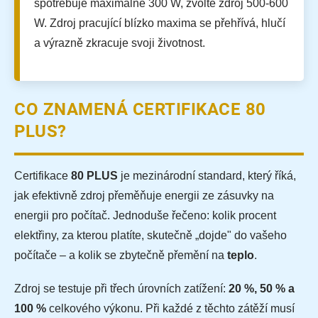
spotřebuje maximálně 300 W, zvolte zdroj 500-600
W. Zdroj pracující blízko maxima se přehřívá, hlučí
a výrazně zkracuje svoji životnost.
CO ZNAMENÁ CERTIFIKACE 80
PLUS?
Certifikace
80 PLUS
je mezinárodní standard, který říká,
jak efektivně zdroj přeměňuje energii ze zásuvky na
energii pro počítač. Jednoduše řečeno: kolik procent
elektřiny, za kterou platíte, skutečně „dojde" do vašeho
počítače – a kolik se zbytečně přemění na
teplo
.
Zdroj se testuje při třech úrovních zatížení:
20 %, 50 % a
100 %
celkového výkonu. Při každé z těchto zátěží musí