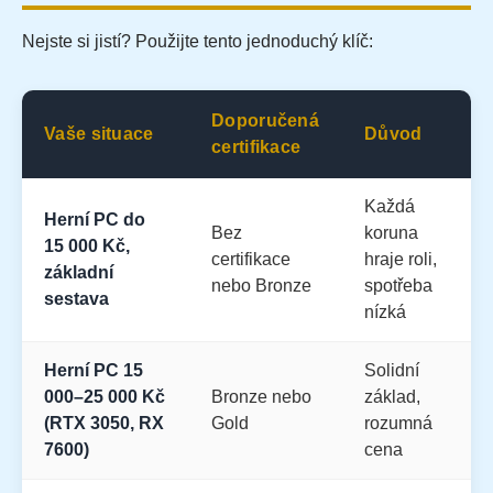
Nejste si jistí? Použijte tento jednoduchý klíč:
Doporučená
Vaše situace
Důvod
certifikace
Každá
Herní PC do
Bez
koruna
15 000 Kč,
certifikace
hraje roli,
základní
nebo Bronze
spotřeba
sestava
nízká
Herní PC 15
Solidní
000–25 000 Kč
Bronze nebo
základ,
(RTX 3050, RX
Gold
rozumná
7600)
cena