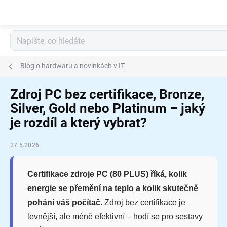
Přejít
na
obsah
Blog o hardwaru a novinkách v IT
Zdroj PC bez certifikace, Bronze,
Silver, Gold nebo Platinum – jaký
je rozdíl a který vybrat?
27.5.2026
Certifikace zdroje PC (80 PLUS) říká, kolik
energie se přemění na teplo a kolik skutečně
pohání váš počítač.
Zdroj bez certifikace je
levnější, ale méně efektivní – hodí se pro sestavy