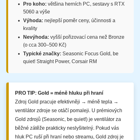
Pro koho:
většina herních PC, sestavy s RTX
5060 a výše
Výhoda:
nejlepší poměr ceny, účinnosti a
kvality
Nevýhoda:
vyšší pořizovací cena než Bronze
(o cca 300–500 Kč)
Typické značky:
Seasonic Focus Gold, be
quiet! Straight Power, Corsair RM
PRO TIP: Gold = méně hluku při hraní
Zdroj Gold pracuje efektivněji → méně tepla →
ventilátor zdroje se otáčí pomaleji. U prémiových
Gold zdrojů (Seasonic, be quiet!) je ventilátor za
běžné zátěže prakticky neslyšitelný. Pokud vás
hluk PC ruší při hraní nebo streamu, Gold zdroj je