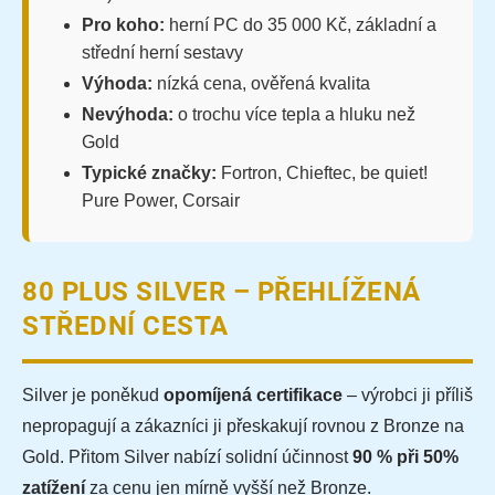
Pro koho:
herní PC do 35 000 Kč, základní a
střední herní sestavy
Výhoda:
nízká cena, ověřená kvalita
Nevýhoda:
o trochu více tepla a hluku než
Gold
Typické značky:
Fortron, Chieftec, be quiet!
Pure Power, Corsair
80 PLUS SILVER – PŘEHLÍŽENÁ
STŘEDNÍ CESTA
Silver je poněkud
opomíjená certifikace
– výrobci ji příliš
nepropagují a zákazníci ji přeskakují rovnou z Bronze na
Gold. Přitom Silver nabízí solidní účinnost
90 % při 50%
zatížení
za cenu jen mírně vyšší než Bronze.