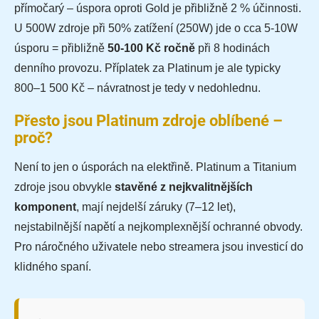
přímočarý – úspora oproti Gold je přibližně 2 % účinnosti.
U 500W zdroje při 50% zatížení (250W) jde o cca 5-10W
úsporu = přibližně
50-100 Kč ročně
při 8 hodinách
denního provozu. Příplatek za Platinum je ale typicky
800–1 500 Kč – návratnost je tedy v nedohlednu.
Přesto jsou Platinum zdroje oblíbené –
proč?
Není to jen o úsporách na elektřině. Platinum a Titanium
zdroje jsou obvykle
stavěné z nejkvalitnějších
komponent
, mají nejdelší záruky (7–12 let),
nejstabilnější napětí a nejkomplexnější ochranné obvody.
Pro náročného uživatele nebo streamera jsou investicí do
klidného spaní.