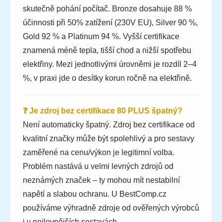
skutečně pohání počítač. Bronze dosahuje 88 %
účinnosti při 50% zatížení (230V EU), Silver 90 %,
Gold 92 % a Platinum 94 %. Vyšší certifikace
znamená méně tepla, tišší chod a nižší spotřebu
elektřiny. Mezi jednotlivými úrovněmi je rozdíl 2–4
%, v praxi jde o desítky korun ročně na elektřině.
❓ Je zdroj bez certifikace 80 PLUS špatný?
Není automaticky špatný. Zdroj bez certifikace od
kvalitní značky může být spolehlivý a pro sestavy
zaměřené na cenu/výkon je legitimní volba.
Problém nastává u velmi levných zdrojů od
neznámých značek – ty mohou mít nestabilní
napětí a slabou ochranu. U BestComp.cz
používáme výhradně zdroje od ověřených výrobců
i v nejlevnějších sestavách.