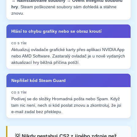
→ Nainstalované soubory → Ověřit integritu souborů
hry
. Steam poškozené soubory sám dohledá a stáhne
znovu.
Hlásí to chybu grafiky nebo se obraz kroutí
Aktualizuj ovladače grafické karty přes aplikaci NVIDIA App
nebo AMD Software. Zastaralý ovladač je u nově vydaných
aktualizací hry běžná příčina potíží.
Nepřišel kód Steam Guard
Podívej se do složky Hromadná pošta nebo Spam. Když
tam nic není, nech si kód poslat znovu a zkontroluj, že jsi
e-mail zadal bez překlepu.
💡 Nikdy nestahuj CS2 z jiného zdroje než