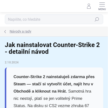
Přejít
na
obsah
Hledat
Návody a rady
Jak nainstalovat Counter-Strike 2
- detailní návod
2.10.2024
Counter-Strike 2 nainstaluješ zdarma přes
Steam — stačí si vytvořit účet, najít hru v
Obchodě a kliknout na Hrát.
Samotná hra
nic nestojí, platí se jen volitelný Prime
Status. Na disku si CS2 vezme zhruba 67