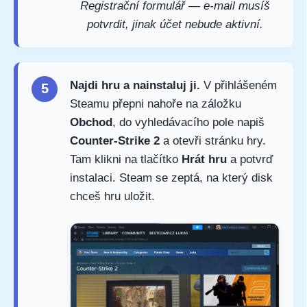
Registrační formulář — e-mail musíš
potvrdit, jinak účet nebude aktivní.
Najdi hru a nainstaluj ji.
V přihlášeném
5
Steamu přepni nahoře na záložku
Obchod
, do vyhledávacího pole napiš
Counter-Strike 2
a otevři stránku hry.
Tam klikni na tlačítko
Hrát hru
a potvrď
instalaci. Steam se zeptá, na který disk
chceš hru uložit.