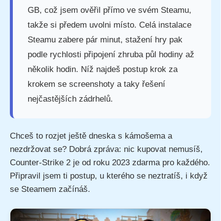
GB, což jsem ověřil přímo ve svém Steamu,
takže si předem uvolni místo. Celá instalace
Steamu zabere pár minut, stažení hry pak
podle rychlosti připojení zhruba půl hodiny až
několik hodin. Níž najdeš postup krok za
krokem se screenshoty a taky řešení
nejčastějších zádrhelů.
Chceš to rozjet ještě dneska s kámošema a
nezdržovat se? Dobrá zpráva: nic kupovat nemusíš,
Counter-Strike 2 je od roku 2023 zdarma pro každého.
Připravil jsem ti postup, u kterého se neztratíš, i když
se Steamem začínáš.