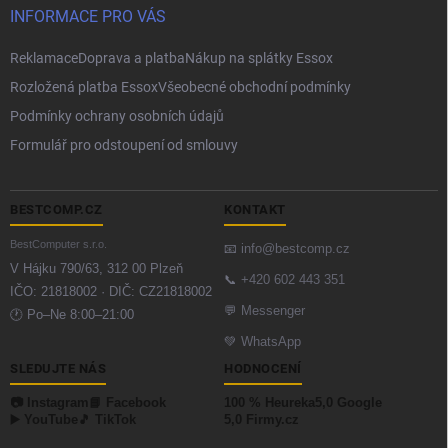
INFORMACE PRO VÁS
Reklamace
Doprava a platba
Nákup na splátky Essox
Rozložená platba Essox
Všeobecné obchodní podmínky
Podmínky ochrany osobních údajů
Formulář pro odstoupení od smlouvy
BESTCOMP.CZ
KONTAKT
BestComputer s.r.o.
📧
info@bestcomp.cz
V Hájku 790/63, 312 00 Plzeň
📞
+420 602 443 351
IČO: 21818002 · DIČ: CZ21818002
💬
Messenger
🕐 Po–Ne 8:00–21:00
💚
WhatsApp
SLEDUJTE NÁS
HODNOCENÍ
📷 Instagram
📘 Facebook
100 % Heureka
5,0 Google
▶️ YouTube
🎵 TikTok
5,0 Firmy.cz