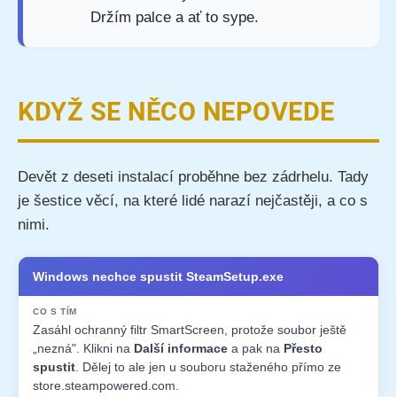
Držím palce a ať to sype.
KDYŽ SE NĚCO NEPOVEDE
Devět z deseti instalací proběhne bez zádrhelu. Tady
je šestice věcí, na které lidé narazí nejčastěji, a co s
nimi.
Co se děje
Co s tím
Windows nechce spustit SteamSetup.exe
Zasáhl ochranný filtr SmartScreen, protože soubor ještě
„nezná". Klikni na
Další informace
a pak na
Přesto
spustit
. Dělej to ale jen u souboru staženého přímo ze
store.steampowered.com.