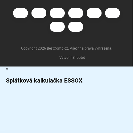
Copyright 2026
BestComp.cz
. Všechna práva vyhrazena.
Vytvořil Shoptet
×
Splátková kalkulačka ESSOX