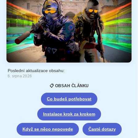
Poslední aktualizace obsahu:
6. srpna 2026
📋 OBSAH ČLÁNKU
Co budeš potřebovat
Instalace krok za krokem
Když se něco nepovede
Časté dotazy