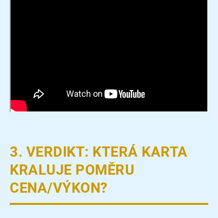
3. VERDIKT: KTERÁ KARTA
KRALUJE POMĚRU
CENA/VÝKON?