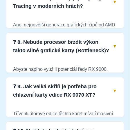
minimální FPS (tzv. 1% lows), což znamená, že
Tracing v moderních hrách?
herní obraz neutrpí náhlým zaškobrtnutím ani v
těch nejbrutálnějších grafických scénách.
Ano, nejnovější generace grafických čipů od AMD
udělala v oblasti hardwarové simulace světla
obrovský skok kupředu. S modelem RX 9070 XT
❓ 8. Nebude procesor brzdit výkon
si můžete bez obav zapnout pokročilé světelné
takto silné grafické karty (Bottleneck)?
efekty v DirectX 12 hrách, aniž by se snímková
frekvence propadla do nehratelných hodnot.
Abyste naplno využili potenciál řady RX 9000,
musíte ji spárovat se silným procesorem. Pokud ke
kartě dáte starý čip, procesor nestihne dodávat
❓ 9. Jak velká skříň je potřeba pro
data a karta poběží napůl plynu. V našich
chlazení karty edice RX 9070 XT?
sestavách používáme výhradně vyvážené
procesory řady Ryzen 5 9600X nebo Ryzen 7
Tříventilátorové edice těchto karet mívají masivní
9800X3D.
chladiče a délku často přesahující 30 centimetrů.
Vyžadují prostornou počítačovou skříň s perfektně