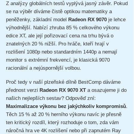
Z analýzy globálních testů vyplývá jasný závěr. Pokud
se na výběr díváme čistě optikou matematiky a
peněženky, základní model
Radeon RX 9070
je lehce
výhodnější. Nabízí zhruba 85 % celkového výkonu
edice XT, ale její pořizovací cena na trhu bývá o
znatelných 20 % nižší. Pro hráče, kteří hrají v
rozlišení 1080p nebo standardním 1440p a nemají
monitor s extrémní frekvencí, je klasická 9070
racionální a nejúspornější volbou.
Proč tedy v naší plzeňské dílně BestComp dáváme
přednost verzi
Radeon RX 9070 XT
a osazujeme ji do
našich nejlepších sestav? Odpověď zní:
Maximalizace výkonu bez jakýchkoliv kompromisů
.
Těch 15 % až 20 % herního výkonu navíc je přesně
ten kritický rozdíl, který rozhoduje o tom, zda vám
náročná hra ve 4K rozlišení nebo při zapnutém Ray