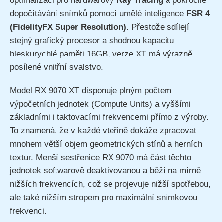
optimalizaci pro hardwarový
Ray Tracing
a pokročilé
dopočítávání snímků pomocí umělé inteligence
FSR 4
(FidelityFX Super Resolution)
. Přestože sdílejí
stejný grafický procesor a shodnou kapacitu
bleskurychlé paměti 16GB, verze XT má výrazně
posílené vnitřní svalstvo.
Model RX 9070 XT disponuje plným počtem
výpočetních jednotek (Compute Units) a vyššími
základními i taktovacími frekvencemi přímo z výroby.
To znamená, že v každé vteřině dokáže zpracovat
mnohem větší objem geometrických stínů a herních
textur. Menší sestřenice RX 9070 má část těchto
jednotek softwarově deaktivovanou a běží na mírně
nižších frekvencích, což se projevuje nižší spotřebou,
ale také nižším stropem pro maximální snímkovou
frekvenci.