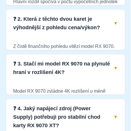
Hlavní rozdíl spočívá v počtu výpočetních jednotek
a taktech jádra. Verze XT má plně odemčený
grafický čip, díky čemuž dosahuje v herních
❓ 2. Která z těchto dvou karet je
testech o 15 % až 20 % vyšších FPS hodnot oproti
výhodnější z pohledu cena/výkon?
základnímu modelu RX 9070. Kapacita paměti
16GB zůstává u obou karet stejná.
Z čistě finančního pohledu vítězí model RX 9070.
Její cena je na trhu výrazně nižší, přičemž ztráta
výkonu oproti edici XT není tak dramatická. Pokud
❓ 3. Stačí mi model RX 9070 na plynulé
máte pevně stanovený rozpočet a chcete ušetřit
hraní v rozlišení 4K?
tisíce korun, klasická 9070 je skvělá volba.
Model RX 9070 zvládne 4K rozlišení u méně
náročných nebo skvěle optimalizovaných titulů. U
nejnovějších her roku 2026 už ale budete muset
❓ 4. Jaký napájecí zdroj (Power
snižovat detaily z předvolby Ultra na Medium. Pro
Supply) potřebuji pro stabilní chod
nekompromisní 4K hraní doporučujeme zvolit
karty RX 9070 XT?
silnější edici RX 9070 XT.