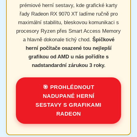
prémiové herní sestavy, kde grafické karty
řady Radeon RX 9070 XT ladíme ručně pro
maximální stabilitu, bleskovou komunikaci s
procesory Ryzen přes Smart Access Memory
a hlavně dokonale tichý chod.
Špičkové
herní počítače osazené tou nejlepší
grafikou od AMD u nás pořídíte s
nadstandardní zárukou 3 roky.
🎯 PROHLÉDNOUT
NADUPANÉ HERNÍ
SESTAVY S GRAFIKAMI
RADEON