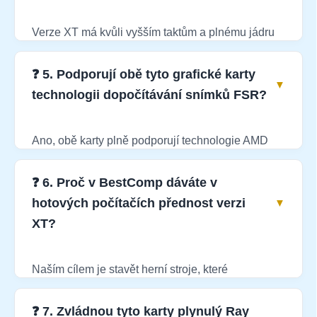
Verze XT má kvůli vyšším taktům a plnému jádru
vyšší spotřebu v zátěži. V BestComp do sestav s
touto kartou osazujeme kvalitní a certifikované
❓ 5. Podporují obě tyto grafické karty
zdroje o minimálním výkonu 750W až 850W, což
technologii dopočítávání snímků FSR?
zaručuje stoprocentní stabilitu napájecích větví i
při dlouhodobé plné herní zátěži.
Ano, obě karty plně podporují technologie AMD
FidelityFX Super Resolution (FSR 3 a nejnovější
FSR 4). Zapnutím funkce Frame Generation v
❓ 6. Proč v BestComp dáváte v
herním menu Settings dokážete plynulost obrazu v
hotových počítačích přednost verzi
náročných titulech prakticky zdvojnásobit bez
XT?
znatelné ztráty ostrosti.
Naším cílem je stavět herní stroje, které
zákazníkům nabídnou absolutní maximum bez
kompromisů. Verze XT poskytuje stabilnější
❓ 7. Zvládnou tyto karty plynulý Ray