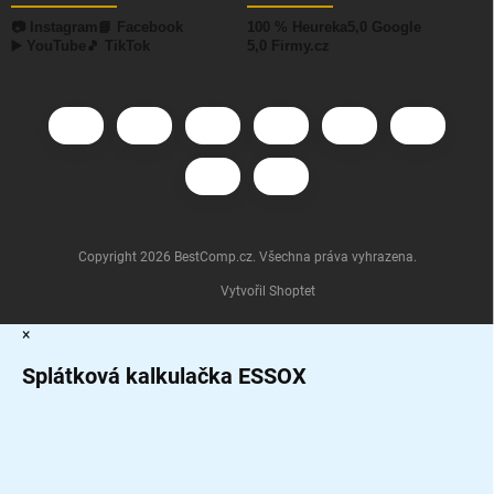
📷 Instagram
📘 Facebook
100 % Heureka
5,0 Google
▶️ YouTube
🎵 TikTok
5,0 Firmy.cz
Copyright 2026
BestComp.cz
. Všechna práva vyhrazena.
Vytvořil Shoptet
×
Splátková kalkulačka ESSOX