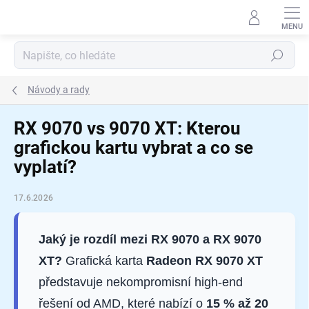
Přejít
na
obsah
Hledat
Návody a rady
RX 9070 vs 9070 XT: Kterou
grafickou kartu vybrat a co se
vyplatí?
17.6.2026
Jaký je rozdíl mezi RX 9070 a RX 9070
XT?
Grafická karta
Radeon RX 9070 XT
představuje nekompromisní high-end
řešení od AMD, které nabízí o
15 % až 20