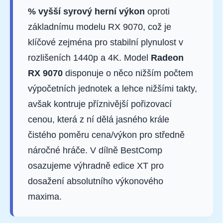
% vyšší syrový herní výkon
oproti
základnímu modelu RX 9070, což je
klíčové zejména pro stabilní plynulost v
rozlišeních 1440p a 4K. Model
Radeon
RX 9070
disponuje o něco nižším počtem
výpočetních jednotek a lehce nižšími takty,
avšak kontruje příznivější pořizovací
cenou, která z ní dělá jasného krále
čistého poměru cena/výkon pro středně
náročné hráče. V dílně BestComp
osazujeme výhradně edice XT pro
dosažení absolutního výkonového
maxima.