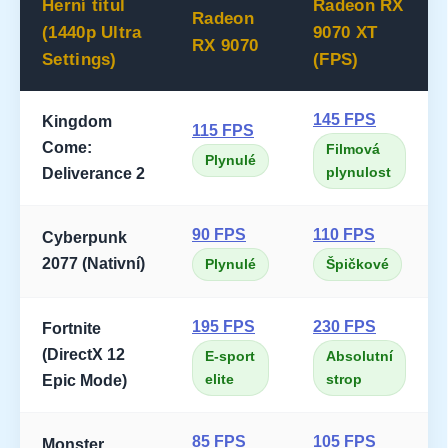
Herní titul
Radeon RX
Radeon
(1440p Ultra
9070 XT
RX 9070
Settings)
(FPS)
145 FPS
Kingdom
115 FPS
Come:
Filmová
Plynulé
plynulost
Deliverance 2
90 FPS
110 FPS
Cyberpunk
2077 (Nativní)
Plynulé
Špičkové
195 FPS
230 FPS
Fortnite
(DirectX 12
E-sport
Absolutní
elite
strop
Epic Mode)
85 FPS
105 FPS
Monster