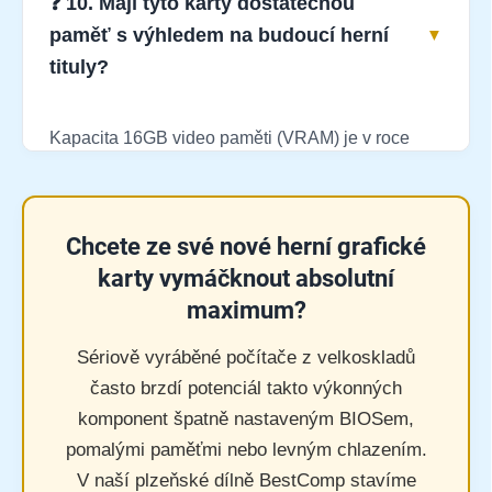
❓ 10. Mají tyto karty dostatečnou
vyřešeným vnitřním prouděním vzduchu (Airflow).
paměť s výhledem na budoucí herní
V naší dílně používáme moderní skříně Montech,
tituly?
kde karty drží ukázkově nízké teploty.
Kapacita 16GB video paměti (VRAM) je v roce
2026 naprosto ideální herní standard. Máte
stoprocentní jistotu, že vám nedojde paměť při
načítání obrovských textur v rozlišení 1440p ani
Chcete ze své nové herní grafické
4K. V tomto směru jsou obě karty skvělou investicí
karty vymáčknout absolutní
na dlouhé roky dopředu.
maximum?
Sériově vyráběné počítače z velkoskladů
často brzdí potenciál takto výkonných
komponent špatně nastaveným BIOSem,
pomalými paměťmi nebo levným chlazením.
V naší plzeňské dílně BestComp stavíme