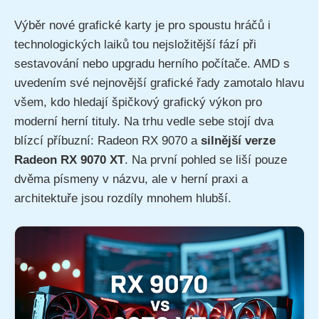
Výběr nové grafické karty je pro spoustu hráčů i
technologických laiků tou nejsložitější fází při
sestavování nebo upgradu herního počítače. AMD s
uvedením své nejnovější grafické řady zamotalo hlavu
všem, kdo hledají špičkový grafický výkon pro
moderní herní tituly. Na trhu vedle sebe stojí dva
blízcí příbuzní: Radeon RX 9070 a
silnější verze
Radeon RX 9070 XT
. Na první pohled se liší pouze
dvěma písmeny v názvu, ale v herní praxi a
architektuře jsou rozdíly mnohem hlubší.