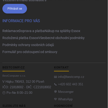
Vložením e-mailu souhlasíte s
podmínkami ochrany osobních údajů
Přihlásit se
INFORMACE PRO VÁS
Reklamace
Doprava a platba
Nákup na splátky Essox
Rozložená platba Essox
Všeobecné obchodní podmínky
Podmínky ochrany osobních údajů
Formulář pro odstoupení od smlouvy
BESTCOMP.CZ
KONTAKT
BestComputer s.r.o.
📧
info@bestcomp.cz
V Hájku 790/63, 312 00 Plzeň
📞
+420 602 443 351
IČO: 21818002 · DIČ: CZ21818002
💬
Messenger
🕐 Po–Ne 8:00–21:00
💚
WhatsApp
SLEDUJTE NÁS
HODNOCENÍ