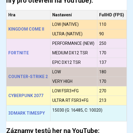
hry pro otevření na YouTube):
Hra
Nastavení
FullHD (FPS)
LOW (NATIVE)
110
KINGDOM COME II
ULTRA (NATIVE)
90
PERFORMANCE (NEW)
250
FORTNITE
MEDIUM DX12 TSR
170
EPIC DX12 TSR
137
LOW
180
COUNTER-STRIKE 2
VERY HIGH
170
LOW FSR3+FG
270
CYBERPUNK 2077
ULTRA RT FSR3+FG
213
15030 (G: 16485, C: 10020)
3DMARK TIMESPY
Záznamy testů her na YouTube: