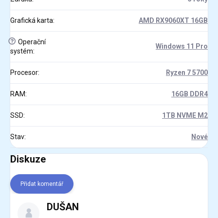
Grafická karta
:
AMD RX9060XT 16GB
?
Operační
Windows 11 Pro
systém
:
Procesor
:
Ryzen 7 5700
RAM
:
16GB DDR4
SSD
:
1TB NVME M2
Stav
:
Nové
Diskuze
Přidat komentář
V
DUŠAN
ý