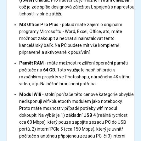
což je zde spíše designová záležitost, spojená s naprostou
tichostí i v plné zátěži.
MS Office Pro Plus
- pokud máte zájem o originální
programy Microsoftu - Word, Excel, Office, atd, máte
možnost zakoupit a nechat si nainstalovat tento
kancelářský balík. Na PC budete mít vše kompletně
připravené a aktivované k používání.
Paměť RAM
- máte možnost rozšíření operační paměti
počítače na
64 GB
. Toto využijete např. při práci s
rozsáhlými projekty ve Photoshopu, náročného 4K střihu
videa, atp. Na běžné hraní není potřeba.
Modul Wifi
- stolní počítače této cenové kategorie obvykle
nedisponují wifi/bluetooth modulem jako notebooky.
Proto máte možnost v případě potřeby wifi modul
dokoupit. Na výběr je 1) základní
USB 4
(reálná rychlost
cca 60 Mbps), který pouze zapojíte zezadu PC do USB
portů, 2) interní PCIe 5 (cca 150 Mbps), který je uvnitř
počítače s anténou připojenou zezadu PC, či 3) interní