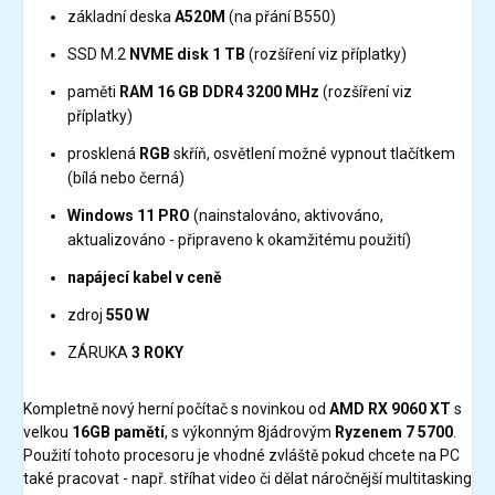
základní deska
A520M
(na přání B550)
SSD M.2
NVME disk 1 TB
(rozšíření viz příplatky)
paměti
RAM 16 GB DDR4 3200 MHz
(rozšíření viz
příplatky)
prosklená
RGB
skříň, osvětlení možné vypnout tlačítkem
(bílá nebo černá)
Windows 11 PRO
(nainstalováno, aktivováno,
aktualizováno - připraveno k okamžitému použití)
napájecí kabel v ceně
zdroj
550 W
ZÁRUKA
3 ROKY
Kompletně nový herní počítač s novinkou od
AMD RX 9060 XT
s
velkou
16GB pamětí
, s výkonným 8jádrovým
Ryzenem 7 5700
.
Použití tohoto procesoru je vhodné zvláště pokud chcete na PC
také pracovat - např. stříhat video či dělat náročnější multitasking