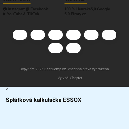
📷 Instagram
📘 Facebook
100 % Heureka
5,0 Google
▶️ YouTube
🎵 TikTok
5,0 Firmy.cz
Copyright 2026
BestComp.cz
. Všechna práva vyhrazena.
Vytvořil Shoptet
×
Splátková kalkulačka ESSOX