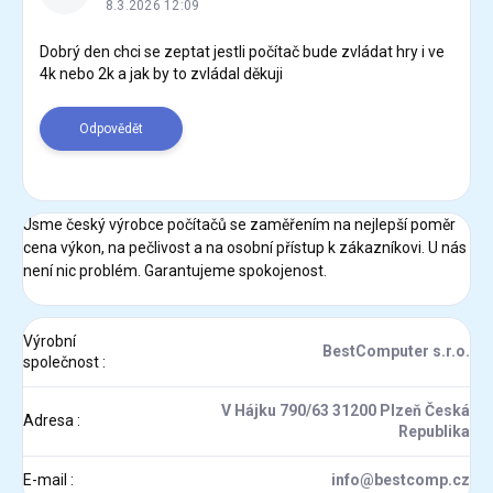
p
8.3.2026 12:09
i
s
Dobrý den chci se zeptat jestli počítač bude zvládat hry i ve
4k nebo 2k a jak by to zvládal děkuji
d
i
s
Odpovědět
k
u
z
í
Jsme český výrobce počítačů se zaměřením na nejlepší poměr
cena výkon, na pečlivost a na osobní přístup k zákazníkovi. U nás
není nic problém. Garantujeme spokojenost.
Výrobní
BestComputer s.r.o.
společnost
:
V Hájku 790/63 31200 Plzeň Česká
Adresa
:
Republika
E-mail
:
info@bestcomp.cz