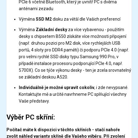
PCIe 6 včetně Bluetooth, který je uvnitř PC s dvěma
anténami zezadu
Výměna
SSD M2
disku za větší dle Vašich preferencí
Výměna
Základní desky
za více vybavenou - použitím
desky s chipsetem B550 získáte více možnosti připojení
(např. druhou pozici pro M2 disk, více rychlejších USB
portů, 4 sloty pro DDR4 paměti) či podporu PCIe 4.0 (např.
pro velmi rychlé SSD disky typu Samsung 990 Pro, v
případě instalace procesoru podporující PCIe 4.0, např.
5700X). Co se týče výkonu desky - ten je zcela srovnatelný
se základní deskou A520.
Individuálně je možné upravit cokoliv
, i zde nevypsané.
Kontaktujte mě a určitě navrhneme PC splňující všechny
Vaše představy.
Výběr PC skříní:
Počítač máte k dispozici v těchto skříních - stačí nahoře
zvolit náhled varianty skříně dle Vašeho výběru. Při zvolení