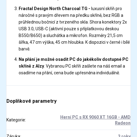
Fractal Design North Charcoal TG -
luxusní skříň pro
náročné s pravým dřevem na předku skříně, bez RGB a
průhlednou bočnicí z tvrzeného skla. Shora konektory 2x
USB 3.0, USB-C (aktivní pouze s příplatkovou deskou
B550/B650) a sluchátka a mikrofon. Rozměry 21,5 cm
šířka, 47 cm výška, 45 cm hloubka. K dispozici v černé i bílé
barvě.
Na přání je možné osadit PC do jakékoliv dostupné PC
skříně z Alzy
. Vybranou PC skříň zašlete na náš email a
osadíme na přání, cena bude upřesněna individuálně.
Doplňkové parametry
Herní PC s RX 9060 XT 16GB - AMD
Kategorie
:
Radeon
Záruka
:
3 roky