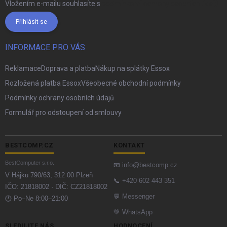
Vložením e-mailu souhlasíte s
podmínkami ochrany osobních údajů
Přihlásit se
INFORMACE PRO VÁS
Reklamace
Doprava a platba
Nákup na splátky Essox
Rozložená platba Essox
Všeobecné obchodní podmínky
Podmínky ochrany osobních údajů
Formulář pro odstoupení od smlouvy
BESTCOMP.CZ
KONTAKT
BestComputer s.r.o.
📧
info@bestcomp.cz
V Hájku 790/63, 312 00 Plzeň
📞
+420 602 443 351
IČO: 21818002 · DIČ: CZ21818002
💬
Messenger
🕐 Po–Ne 8:00–21:00
💚
WhatsApp
SLEDUJTE NÁS
HODNOCENÍ