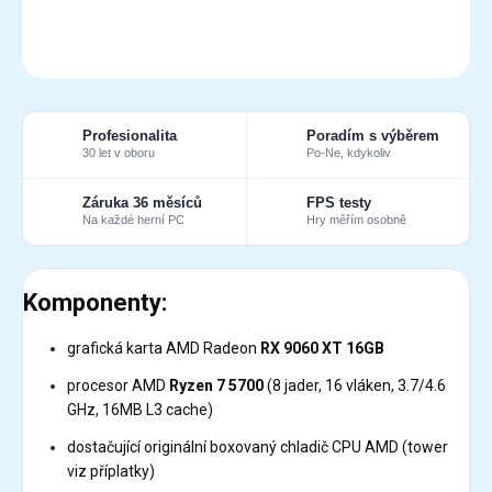
DETAILNÍ INFORMACE
ZEPTAT SE
Profesionalita
Poradím s výběrem
30 let v oboru
Po-Ne, kdykoliv
Záruka 36 měsíců
FPS testy
Na každé herní PC
Hry měřím osobně
Komponenty:
grafická karta AMD Radeon
RX 9060 XT 16GB
procesor AMD
Ryzen 7 5700
(8 jader, 16 vláken, 3.7/4.6
GHz, 16MB L3 cache)
dostačující originální boxovaný chladič CPU AMD (tower
viz příplatky)