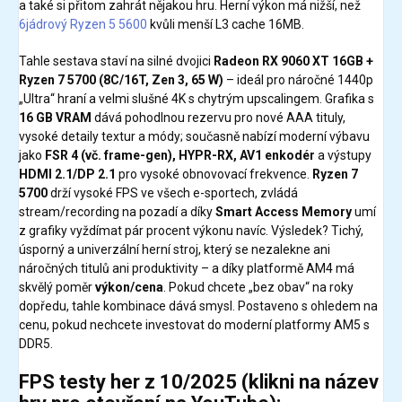
a také si přitom zahrát nějakou hru. Herní výkon má nižší, než
6jádrový Ryzen 5 5600
kvůli menší L3 cache 16MB.
Tahle sestava staví na silné dvojici
Radeon RX 9060 XT 16GB +
Ryzen 7 5700 (8C/16T, Zen 3, 65 W)
– ideál pro náročné 1440p
„Ultra“ hraní a velmi slušné 4K s chytrým upscalingem. Grafika s
16 GB VRAM
dává pohodlnou rezervu pro nové AAA tituly,
vysoké detaily textur a módy; současně nabízí moderní výbavu
jako
FSR 4 (vč. frame-gen), HYPR-RX, AV1 enkodér
a výstupy
HDMI 2.1/DP 2.1
pro vysoké obnovovací frekvence.
Ryzen 7
5700
drží vysoké FPS ve všech e-sportech, zvládá
stream/recording na pozadí a díky
Smart Access Memory
umí
z grafiky vyždímat pár procent výkonu navíc. Výsledek? Tichý,
úsporný a univerzální herní stroj, který se nezalekne ani
náročných titulů ani produktivity – a díky platformě AM4 má
skvělý poměr
výkon/cena
. Pokud chcete „bez obav“ na roky
dopředu, tahle kombinace dává smysl. Postaveno s ohledem na
cenu, pokud nechcete investovat do moderní platformy AM5 s
DDR5.
FPS testy her z 10/2025
(klikni na název