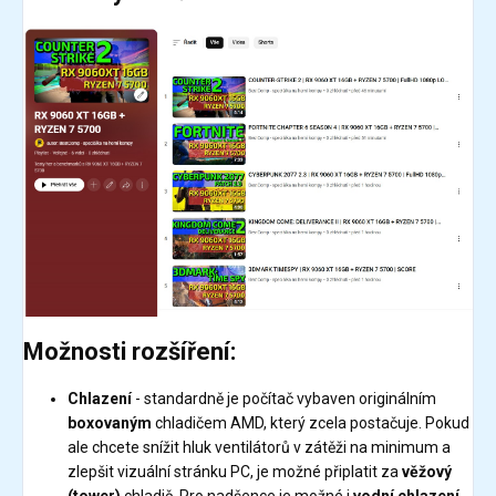
Možnosti rozšíření:
Chlazení
- standardně je počítač vybaven originálním
boxovaným
chladičem AMD, který zcela postačuje. Pokud
ale chcete snížit hluk ventilátorů v zátěži na minimum a
zlepšit vizuální stránku PC, je možné připlatit za
věžový
(tower)
chladič. Pro nadšence je možné i
vodní chlazení
,