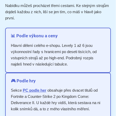
Nabídku můžeš procházet třemi cestami. Ke stejným strojům
dojdeš každou z nich, liší se jen tím, co máš v hlavě jako
první.
📊 Podle výkonu a ceny
Hlavní dělení celého e-shopu. Levely 1 až 6 jsou
výkonnostní řady s hranicemi po deseti tisících, od
vstupních strojů až po high-end. Podrobný rozpis
najdeš hned v následující tabulce.
🎮 Podle hry
Sekce
PC podle her
obsahuje přes dvacet titulů od
Fortnite a Counter-Strike 2 po Kingdom Come:
Deliverance II. U každé hry vidíš, která sestava na ni
kolik snímků dá, a to z mého vlastního měření.