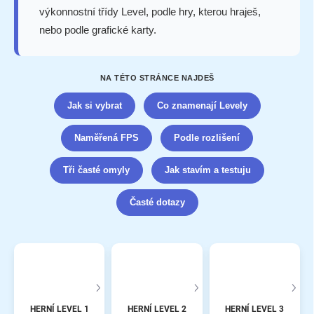
výkonnostní třídy Level, podle hry, kterou hraješ,
nebo podle grafické karty.
NA TÉTO STRÁNCE NAJDEŠ
Jak si vybrat
Co znamenají Levely
Naměřená FPS
Podle rozlišení
Tři časté omyly
Jak stavím a testuju
Časté dotazy
HERNÍ LEVEL 1
HERNÍ LEVEL 2
HERNÍ LEVEL 3