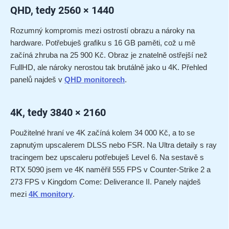
QHD, tedy 2560 × 1440
Rozumný kompromis mezi ostrostí obrazu a nároky na
hardware. Potřebuješ grafiku s 16 GB paměti, což u mě
začíná zhruba na 25 900 Kč. Obraz je znatelně ostřejší než
FullHD, ale nároky nerostou tak brutálně jako u 4K. Přehled
panelů najdeš v
QHD monitorech
.
4K, tedy 3840 × 2160
Použitelné hraní ve 4K začíná kolem 34 000 Kč, a to se
zapnutým upscalerem DLSS nebo FSR. Na Ultra detaily s ray
tracingem bez upscaleru potřebuješ Level 6. Na sestavě s
RTX 5090 jsem ve 4K naměřil 555 FPS v Counter-Strike 2 a
273 FPS v Kingdom Come: Deliverance II. Panely najdeš
mezi
4K monitory
.