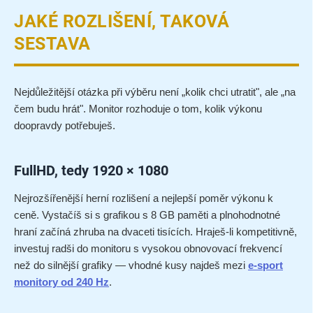
JAKÉ ROZLIŠENÍ, TAKOVÁ
SESTAVA
Nejdůležitější otázka při výběru není „kolik chci utratit", ale „na
čem budu hrát". Monitor rozhoduje o tom, kolik výkonu
doopravdy potřebuješ.
FullHD, tedy 1920 × 1080
Nejrozšířenější herní rozlišení a nejlepší poměr výkonu k
ceně. Vystačíš si s grafikou s 8 GB paměti a plnohodnotné
hraní začíná zhruba na dvaceti tisících. Hraješ-li kompetitivně,
investuj radši do monitoru s vysokou obnovovací frekvencí
než do silnější grafiky — vhodné kusy najdeš mezi
e-sport
monitory od 240 Hz
.