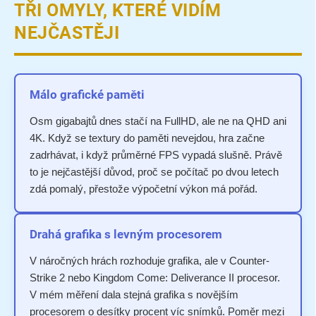
TŘI OMYLY, KTERÉ VIDÍM
NEJČASTĚJI
Málo grafické paměti
Osm gigabajtů dnes stačí na FullHD, ale ne na QHD ani
4K. Když se textury do paměti nevejdou, hra začne
zadrhávat, i když průměrné FPS vypadá slušně. Právě
to je nejčastější důvod, proč se počítač po dvou letech
zdá pomalý, přestože výpočetní výkon má pořád.
Drahá grafika s levným procesorem
V náročných hrách rozhoduje grafika, ale v Counter-
Strike 2 nebo Kingdom Come: Deliverance II procesor.
V mém měření dala stejná grafika s novějším
procesorem o desítky procent víc snímků. Poměr mezi