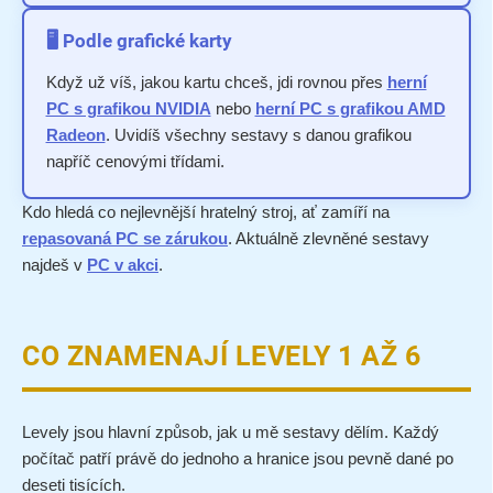
🖥️ Podle grafické karty
Když už víš, jakou kartu chceš, jdi rovnou přes
herní
PC s grafikou NVIDIA
nebo
herní PC s grafikou AMD
Radeon
. Uvidíš všechny sestavy s danou grafikou
napříč cenovými třídami.
Kdo hledá co nejlevnější hratelný stroj, ať zamíří na
repasovaná PC se zárukou
. Aktuálně zlevněné sestavy
najdeš v
PC v akci
.
CO ZNAMENAJÍ LEVELY 1 AŽ 6
Levely jsou hlavní způsob, jak u mě sestavy dělím. Každý
počítač patří právě do jednoho a hranice jsou pevně dané po
deseti tisících.