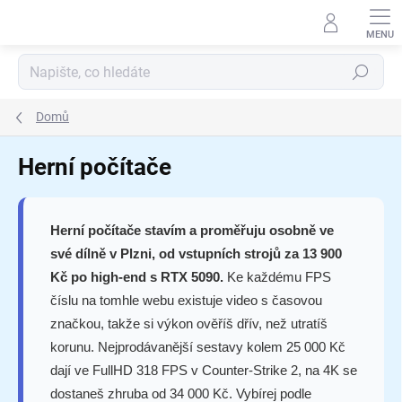
Přejít
na
obsah
Hledat
Domů
Herní počítače
Herní počítače stavím a proměřuju osobně ve
své dílně v Plzni, od vstupních strojů za 13 900
Kč po high-end s RTX 5090.
Ke každému FPS
číslu na tomhle webu existuje video s časovou
značkou, takže si výkon ověříš dřív, než utratíš
korunu. Nejprodávanější sestavy kolem 25 000 Kč
dají ve FullHD 318 FPS v Counter-Strike 2, na 4K se
dostaneš zhruba od 34 000 Kč. Vybírej podle