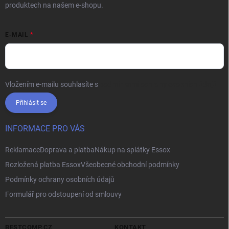
produktech na našem e-shopu.
E-MAIL
Vložením e-mailu souhlasíte s
podmínkami ochrany osobních údajů
Přihlásit se
INFORMACE PRO VÁS
Reklamace
Doprava a platba
Nákup na splátky Essox
Rozložená platba Essox
Všeobecné obchodní podmínky
Podmínky ochrany osobních údajů
Formulář pro odstoupení od smlouvy
BESTCOMP.CZ
KONTAKT