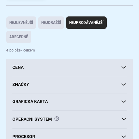
Ř
a
NEJLEVNĚJŠÍ
NEJDRAŽŠÍ
NEJPRODÁVANĚJŠÍ
z
e
ABECEDNĚ
n
í
4
položek celkem
p
r
CENA
o
d
u
ZNAČKY
k
t
GRAFICKÁ KARTA
ů
?
OPERAČNÍ SYSTÉM
PROCESOR