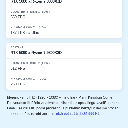
RTX 5080 a Ryzen 7 9800X3D
550 FPS
187 FPS na Ultra
RTX 5090 a Ryzen 7 9800X3D
612 FPS
260 FPS
Měřeno ve FullHD (1920 × 1080) v mé dílně v Plzni. Kingdom Come:
Deliverance II běželo v nativním rozlišení bez upscalingu. Uvnitř jednoho
Levelu se čísla liší podle procesoru a platformy, někdy i o desítky procent
— podrobně to rozebírám u
herních počítačů do 35 000 Kč
.