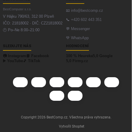
BestComputer s.r.o.
📧
info@bestcomp.cz
V Hájku 790/63, 312 00 Plzeň
📞
+420 602 443 351
IČO: 21818002 · DIČ: CZ21818002
💬
Messenger
🕐 Po–Ne 8:00–21:00
💚
WhatsApp
SLEDUJTE NÁS
HODNOCENÍ
📷 Instagram
📘 Facebook
100 % Heureka
5,0 Google
▶️ YouTube
🎵 TikTok
5,0 Firmy.cz
Copyright 2026
BestComp.cz
. Všechna práva vyhrazena.
Vytvořil Shoptet