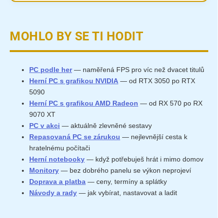
MOHLO BY SE TI HODIT
PC podle her
— naměřená FPS pro víc než dvacet titulů
Herní PC s grafikou NVIDIA
— od RTX 3050 po RTX
5090
Herní PC s grafikou AMD Radeon
— od RX 570 po RX
9070 XT
PC v akci
— aktuálně zlevněné sestavy
Repasovaná PC se zárukou
— nejlevnější cesta k
hratelnému počítači
Herní notebooky
— když potřebuješ hrát i mimo domov
Monitory
— bez dobrého panelu se výkon neprojeví
Doprava a platba
— ceny, termíny a splátky
Návody a rady
— jak vybírat, nastavovat a ladit