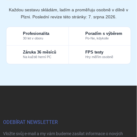
Každou sestavu skládám, ladím a proměřuju osobně v dílně v
Plzni. Poslední revize této stránky:
7. srpna 2026
.
Profesionalita
Poradím s výběrem
30 let v oboru
Po-Ne, kdykoliv
Záruka 36 měsíců
FPS testy
Na každé herní PC
Hry měřím osobně
Z
á
p
a
t
í
ODEBÍRAT NEWSLETTER
Vložte svůj e-mail a my vám budeme zasílat informace o nových