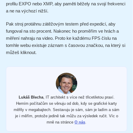
profilu EXPO nebo XMP, aby paměti běžely na svojí frekvenci
a ne na výchozí nižší.
Pak stroj protáhnu zátěžovým testem před expedicí, aby
fungoval na sto procent. Nakonec ho proměřím ve hrách a
měření nahraju na video. Proto ke každému FPS číslu na
tomhle webu existuje záznam s časovou značkou, na který si
můžeš kliknout.
Lukáš Blecha
, IT architekt s více než třicetiletou praxí.
Herním počítačům se věnuju od dob, kdy se grafické karty
měřily v megabajtech. Sestavuju je sám, sám je ladím a sám
je i měřím, protože jedině tak můžu za výsledek ručit. Víc o
mně na stránce
O nás
.