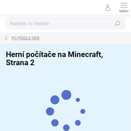
Přejít
na
obsah
Hledat
PC PODLE HER
Herní počítače na Minecraft
,
Strana 2