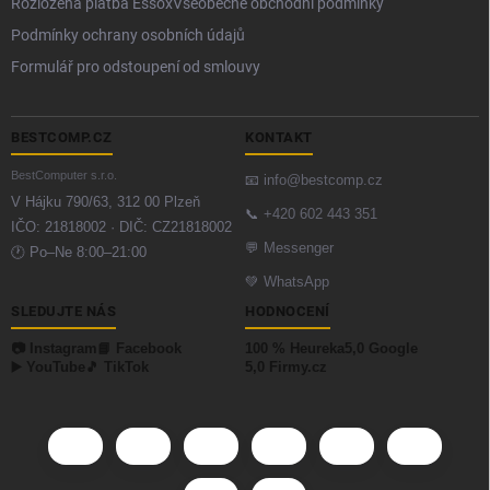
Rozložená platba Essox
Všeobecné obchodní podmínky
Podmínky ochrany osobních údajů
Formulář pro odstoupení od smlouvy
BESTCOMP.CZ
KONTAKT
BestComputer s.r.o.
📧
info@bestcomp.cz
V Hájku 790/63, 312 00 Plzeň
📞
+420 602 443 351
IČO: 21818002 · DIČ: CZ21818002
💬
Messenger
🕐 Po–Ne 8:00–21:00
💚
WhatsApp
SLEDUJTE NÁS
HODNOCENÍ
📷 Instagram
📘 Facebook
100 % Heureka
5,0 Google
▶️ YouTube
🎵 TikTok
5,0 Firmy.cz