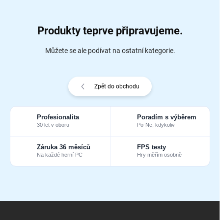
Produkty teprve připravujeme.
Můžete se ale podívat na ostatní kategorie.
Zpět do obchodu
Profesionalita
Poradím s výběrem
30 let v oboru
Po-Ne, kdykoliv
Záruka 36 měsíců
FPS testy
Na každé herní PC
Hry měřím osobně
Z
á