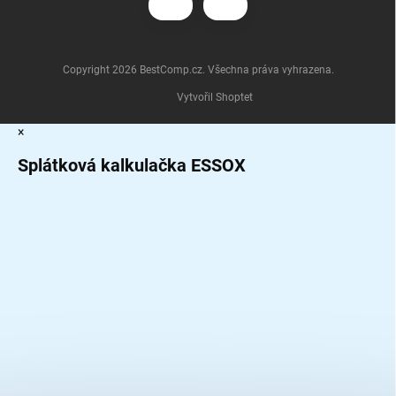
Copyright 2026
BestComp.cz
. Všechna práva vyhrazena.
Vytvořil Shoptet
×
Splátková kalkulačka ESSOX