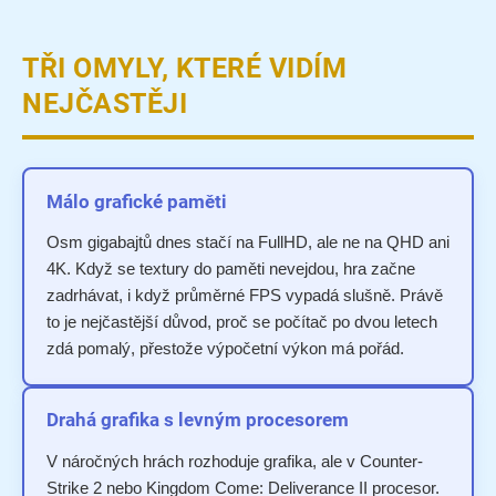
TŘI OMYLY, KTERÉ VIDÍM
NEJČASTĚJI
Málo grafické paměti
Osm gigabajtů dnes stačí na FullHD, ale ne na QHD ani
4K. Když se textury do paměti nevejdou, hra začne
zadrhávat, i když průměrné FPS vypadá slušně. Právě
to je nejčastější důvod, proč se počítač po dvou letech
zdá pomalý, přestože výpočetní výkon má pořád.
Drahá grafika s levným procesorem
V náročných hrách rozhoduje grafika, ale v Counter-
Strike 2 nebo Kingdom Come: Deliverance II procesor.