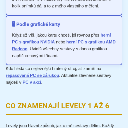
kolik snímků dá, a to z mého vlastního měření.
🖥️ Podle grafické karty
Když už víš, jakou kartu chceš, jdi rovnou přes
herní
PC s grafikou NVIDIA
nebo
herní PC s grafikou AMD
Radeon
. Uvidíš všechny sestavy s danou grafikou
napříč cenovými třídami.
Kdo hledá co nejlevnější hratelný stroj, ať zamíří na
repasovaná PC se zárukou
. Aktuálně zlevněné sestavy
najdeš v
PC v akci
.
CO ZNAMENAJÍ LEVELY 1 AŽ 6
Levely jsou hlavní způsob, jak u mě sestavy dělím. Každý