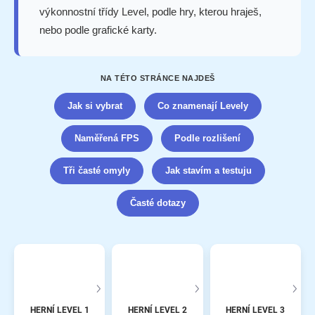
výkonnostní třídy Level, podle hry, kterou hraješ,
nebo podle grafické karty.
NA TÉTO STRÁNCE NAJDEŠ
Jak si vybrat
Co znamenají Levely
Naměřená FPS
Podle rozlišení
Tři časté omyly
Jak stavím a testuju
Časté dotazy
HERNÍ LEVEL 1
HERNÍ LEVEL 2
HERNÍ LEVEL 3