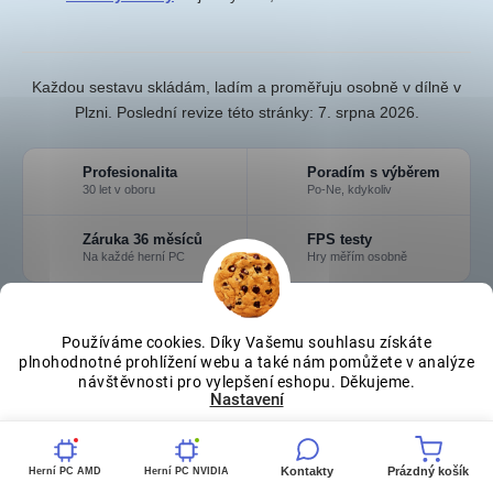
Každou sestavu skládám, ladím a proměřuju osobně v dílně v
Plzni. Poslední revize této stránky:
7. srpna 2026
.
Profesionalita
Poradím s výběrem
30 let v oboru
Po-Ne, kdykoliv
Záruka 36 měsíců
FPS testy
Na každé herní PC
Hry měřím osobně
Používáme cookies. Díky Vašemu souhlasu získáte
plnohodnotné prohlížení webu a také nám pomůžete v analýze
Z
návštěvnosti pro vylepšení eshopu. Děkujeme.
á
Nastavení
p
a
Souhlasím
t
Kontakty
Prázdný košík
Herní PC AMD
Herní PC NVIDIA
í
ODEBÍRAT NEWSLETTER