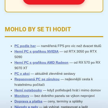
MOHLO BY SE TI HODIT
PC podle her
— naměřená FPS pro víc než dvacet titulů
Herní PC s grafikou NVIDIA
— od RTX 3050 po RTX
5090
Herní PC s grafikou AMD Radeon
— od RX 570 po RX
9070 XT
PC v akci
— aktuálně zlevněné sestavy
Repasovaná PC se zárukou
— nejlevnější cesta k
hratelnému počítači
Herní notebooky
— když potřebuješ hrát i mimo domov
Monitory
— bez dobrého panelu se výkon neprojeví
Doprava a platba
— ceny, termíny a splátky
Návody a rady
— jak vybírat, nastavovat a ladit