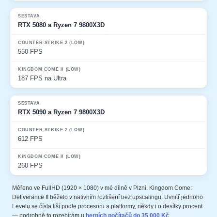
RTX 5080 a Ryzen 7 9800X3D
550 FPS
187 FPS na Ultra
RTX 5090 a Ryzen 7 9800X3D
612 FPS
260 FPS
Měřeno ve FullHD (1920 × 1080) v mé dílně v Plzni. Kingdom Come:
Deliverance II běželo v nativním rozlišení bez upscalingu. Uvnitř jednoho
Levelu se čísla liší podle procesoru a platformy, někdy i o desítky procent
— podrobně to rozebírám u
herních počítačů do 35 000 Kč
.