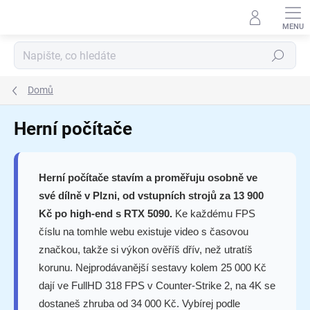
Přejít
na
obsah
Hledat
Domů
Herní počítače
Herní počítače stavím a proměřuju osobně ve
své dílně v Plzni, od vstupních strojů za 13 900
Kč po high-end s RTX 5090.
Ke každému FPS
číslu na tomhle webu existuje video s časovou
značkou, takže si výkon ověříš dřív, než utratíš
korunu. Nejprodávanější sestavy kolem 25 000 Kč
dají ve FullHD 318 FPS v Counter-Strike 2, na 4K se
dostaneš zhruba od 34 000 Kč. Vybírej podle