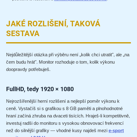
JAKÉ ROZLIŠENÍ, TAKOVÁ
SESTAVA
Nejdůležitější otázka při výběru není „kolik chci utratit", ale „na
čem budu hrát". Monitor rozhoduje o tom, kolik výkonu
doopravdy potřebuješ.
FullHD, tedy 1920 × 1080
Nejrozšířenější herní rozlišení a nejlepší poměr výkonu k
ceně. Vystačíš si s grafikou s 8 GB paměti a plnohodnotné
hraní začíná zhruba na dvaceti tisících. Hraješ-li kompetitivně,
investuj radši do monitoru s vysokou obnovovací frekvencí
než do silnější grafiky — vhodné kusy najdeš mezi
e-sport