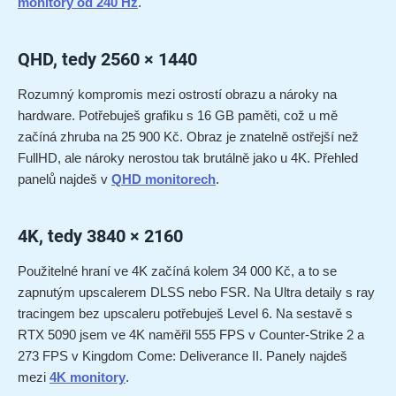
monitory od 240 Hz
.
QHD, tedy 2560 × 1440
Rozumný kompromis mezi ostrostí obrazu a nároky na
hardware. Potřebuješ grafiku s 16 GB paměti, což u mě
začíná zhruba na 25 900 Kč. Obraz je znatelně ostřejší než
FullHD, ale nároky nerostou tak brutálně jako u 4K. Přehled
panelů najdeš v
QHD monitorech
.
4K, tedy 3840 × 2160
Použitelné hraní ve 4K začíná kolem 34 000 Kč, a to se
zapnutým upscalerem DLSS nebo FSR. Na Ultra detaily s ray
tracingem bez upscaleru potřebuješ Level 6. Na sestavě s
RTX 5090 jsem ve 4K naměřil 555 FPS v Counter-Strike 2 a
273 FPS v Kingdom Come: Deliverance II. Panely najdeš
mezi
4K monitory
.