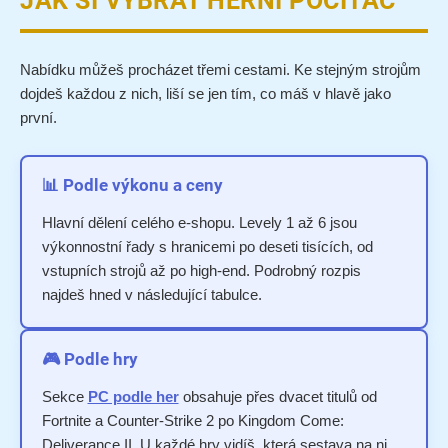
JAK SI VYBRAT HERNÍ POČÍTAČ
Nabídku můžeš procházet třemi cestami. Ke stejným strojům
dojdeš každou z nich, liší se jen tím, co máš v hlavě jako
první.
📊 Podle výkonu a ceny
Hlavní dělení celého e-shopu. Levely 1 až 6 jsou
výkonnostní řady s hranicemi po deseti tisících, od
vstupních strojů až po high-end. Podrobný rozpis
najdeš hned v následující tabulce.
🎮 Podle hry
Sekce
PC podle her
obsahuje přes dvacet titulů od
Fortnite a Counter-Strike 2 po Kingdom Come:
Deliverance II. U každé hry vidíš, která sestava na ni