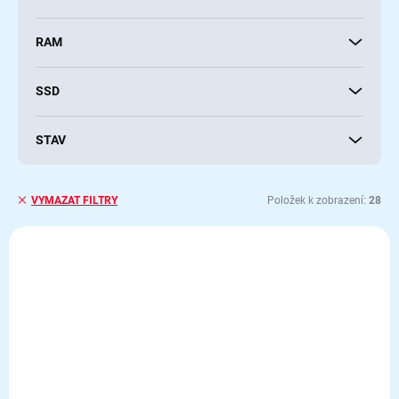
RAM
SSD
STAV
Položek k zobrazení:
28
VYMAZAT FILTRY
V
ý
AKCE
p
TIP
i
s
p
r
o
d
SKLADEM
SKLADEM