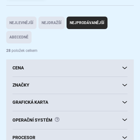
Ř
a
NEJLEVNĚJŠÍ
NEJDRAŽŠÍ
NEJPRODÁVANĚJŠÍ
z
e
ABECEDNĚ
n
í
28
položek celkem
p
r
CENA
o
d
u
ZNAČKY
k
t
GRAFICKÁ KARTA
ů
?
OPERAČNÍ SYSTÉM
PROCESOR