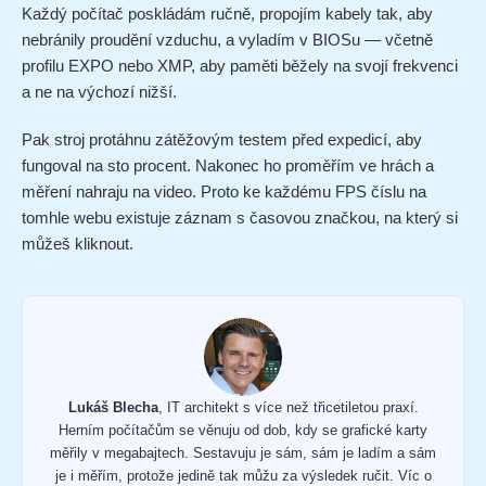
Každý počítač poskládám ručně, propojím kabely tak, aby
nebránily proudění vzduchu, a vyladím v BIOSu — včetně
profilu EXPO nebo XMP, aby paměti běžely na svojí frekvenci
a ne na výchozí nižší.
Pak stroj protáhnu zátěžovým testem před expedicí, aby
fungoval na sto procent. Nakonec ho proměřím ve hrách a
měření nahraju na video. Proto ke každému FPS číslu na
tomhle webu existuje záznam s časovou značkou, na který si
můžeš kliknout.
Lukáš Blecha
, IT architekt s více než třicetiletou praxí.
Herním počítačům se věnuju od dob, kdy se grafické karty
měřily v megabajtech. Sestavuju je sám, sám je ladím a sám
je i měřím, protože jedině tak můžu za výsledek ručit. Víc o