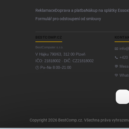
Reklamace
Doprava a platba
Nákup na splátky Essox
Formulář pro odstoupení od smlouvy
BESTCOMP.CZ
KONTA
BestComputer s.r.o.
📧
info
V Hájku 790/63, 312 00 Plzeň
📞
+420 
IČO: 21818002 · DIČ: CZ21818002
💬
Mess
🕐 Po–Ne 8:00–21:00
💚
What
Copyright 2026
BestComp.cz
. Všechna práva vyhrazen