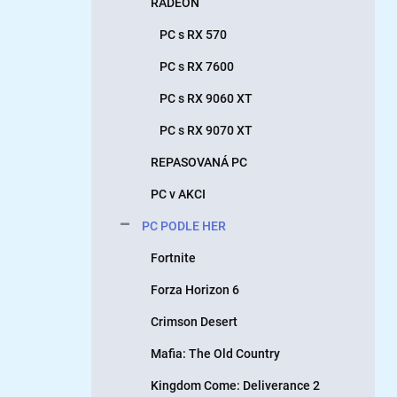
RADEON
PC s RX 570
PC s RX 7600
PC s RX 9060 XT
PC s RX 9070 XT
REPASOVANÁ PC
PC v AKCI
PC PODLE HER
Fortnite
Forza Horizon 6
Crimson Desert
Mafia: The Old Country
Kingdom Come: Deliverance 2