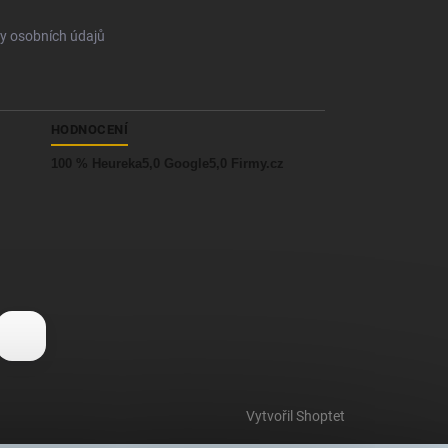
y osobních údajů
HODNOCENÍ
100 % Heureka
5,0 Google
5,0 Firmy.cz
Vytvořil Shoptet