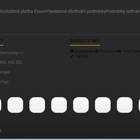
Rozložená platba Essox
Všeobecné obchodní podmínky
Podmínky ochran
KT
SLEDUJTE NÁS
📷 Instagram
📘 Facebook
▶️ YouTube
@bestcomp.cz
🎵 TikTok
602 443 351
enger
sApp
a.