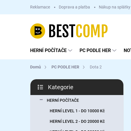
Přejít
Reklamace
Doprava a platba
Nákup na splátky
na
obsah
HERNÍ POČÍTAČE
PC PODLE HER
NO
Domů
PC PODLE HER
Dota 2
P
Kategorie
o
Přeskočit
s
kategorie
t
HERNÍ POČÍTAČE
r
HERNÍ LEVEL 1 - DO 10000 Kč
a
n
HERNÍ LEVEL 2 - DO 20000 Kč
n