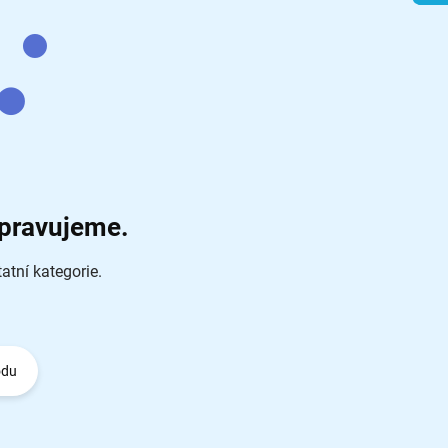
ipravujeme.
atní kategorie.
odu