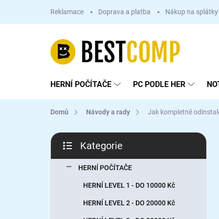
Přejít
Reklamace
Doprava a platba
Nákup na splátky
na
obsah
HERNÍ POČÍTAČE
PC PODLE HER
NO
Domů
Návody a rady
Jak kompletně odinstal
P
Kategorie
o
Přeskočit
s
kategorie
t
HERNÍ POČÍTAČE
r
HERNÍ LEVEL 1 - DO 10000 Kč
a
n
HERNÍ LEVEL 2 - DO 20000 Kč
n