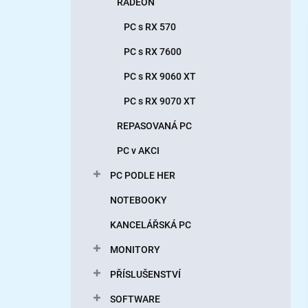
RADEON
PC s RX 570
PC s RX 7600
PC s RX 9060 XT
PC s RX 9070 XT
REPASOVANÁ PC
PC v AKCI
PC PODLE HER
NOTEBOOKY
KANCELÁŘSKÁ PC
MONITORY
PŘÍSLUŠENSTVÍ
SOFTWARE