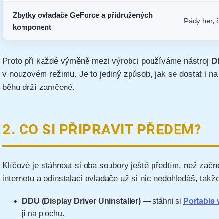
Zbytky ovladače GeForce a přidružených
Pády her, 
komponent
Proto při každé výměně mezi výrobci používáme nástroj
D
v nouzovém režimu. Je to jediný způsob, jak se dostat i 
běhu drží zamčené.
2. CO SI PŘIPRAVIT PŘEDEM?
Klíčové je stáhnout si oba soubory ještě předtím, než začn
internetu a odinstalaci ovladače už si nic nedohledáš, takž
DDU (Display Driver Uninstaller)
— stáhni si
Portable 
ji na plochu.