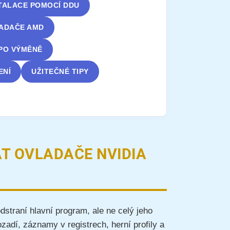
STALACE POMOCÍ DDU
LADAČE AMD
 PO VÝMĚNĚ
ENÍ
UŽITEČNÉ TIPY
AT OVLADAČE NVIDIA
straní hlavní program, ale ne celý jeho
adí, záznamy v registrech, herní profily a