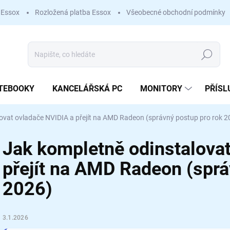
 Essox
Rozložená platba Essox
Všeobecné obchodní podmínky
Hledat
TEBOOKY
KANCELÁŘSKÁ PC
MONITORY
PŘÍSL
ovat ovladače NVIDIA a přejít na AMD Radeon (správný postup pro rok 2
Jak kompletně odinstalova
přejít na AMD Radeon (sprá
2026)
3.1.2026