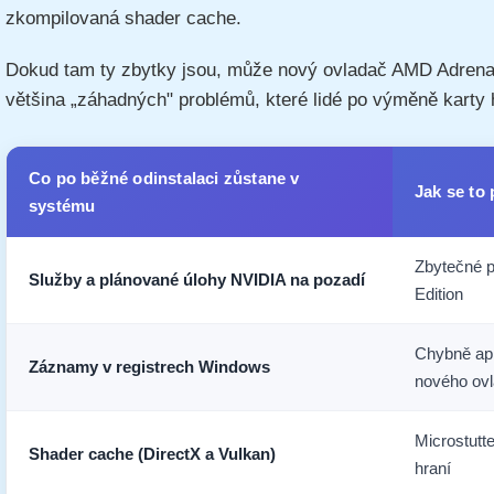
zkompilovaná shader cache.
Dokud tam ty zbytky jsou, může nový ovladač AMD Adrenali
většina „záhadných" problémů, které lidé po výměně karty h
Co po běžné odinstalaci zůstane v
Jak se to 
systému
Zbytečné p
Služby a plánované úlohy NVIDIA na pozadí
Edition
Chybně apli
Záznamy v registrech Windows
nového ov
Microstutte
Shader cache (DirectX a Vulkan)
hraní