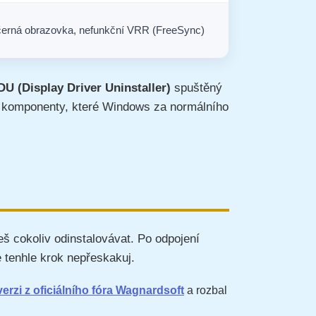
černá obrazovka, nefunkční VRR (FreeSync)
DU (Display Driver Uninstaller)
spuštěný
na komponenty, které Windows za normálního
eš cokoliv odinstalovávat. Po odpojení
e tenhle krok nepřeskakuj.
verzi z oficiálního fóra Wagnardsoft
a rozbal