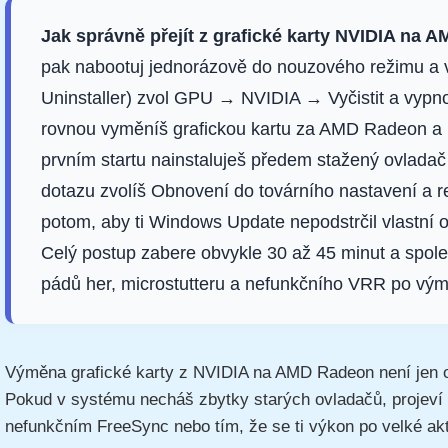
Jak správně přejít z grafické karty NVIDIA na
pak nabootuj jednorázově do nouzového režimu a v
Uninstaller) zvol GPU → NVIDIA → Vyčistit a vypn
rovnou vyměníš grafickou kartu za AMD Radeon a p
prvním startu nainstaluješ předem stažený ovladač
dotazu zvolíš Obnovení do továrního nastavení a res
potom, aby ti Windows Update nepodstrčil vlastní ov
Celý postup zabere obvykle 30 až 45 minut a spoleh
pádů her, microstutteru a nefunkčního VRR po v
Výměna grafické karty z NVIDIA na AMD Radeon není jen o 
Pokud v systému necháš zbytky starých ovladačů, projeví s
nefunkčním FreeSync nebo tím, že se ti výkon po velké a