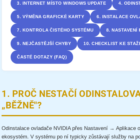
3. INTERNET MÍSTO WINDOWS UPDATE
4. ODIN
5. VÝMĚNA GRAFICKÉ KARTY
6. INSTALACE OV
7. KONTROLA ČISTÉHO SYSTÉMU
8. NASTAVENÍ
9. NEJČASTĚJŠÍ CHYBY
10. CHECKLIST KE STAŽ
ČASTÉ DOTAZY (FAQ)
1. PROČ NESTAČÍ ODINSTALOV
„BĚŽNĚ"?
Odinstalace ovladače NVIDIA přes Nastavení → Aplikace od
ekosystém. V systému po ní typicky zůstávají služby na poz