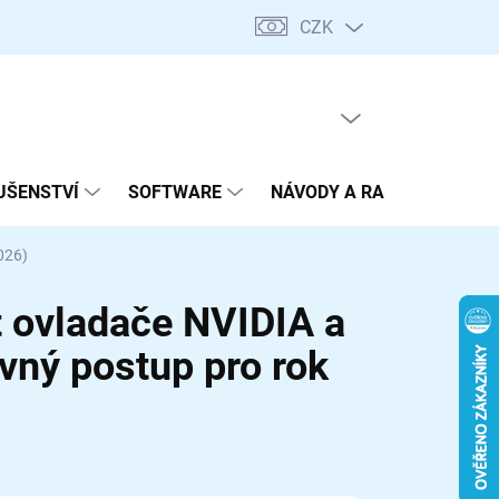
CZK
Podmínky ochrany osobních údajů
Formulář pro odstoupení od 
PRÁZDNÝ KOŠÍK
NÁKUPNÍ
KOŠÍK
UŠENSTVÍ
SOFTWARE
NÁVODY A RADY
O NÁS
026)
t ovladače NVIDIA a
vný postup pro rok