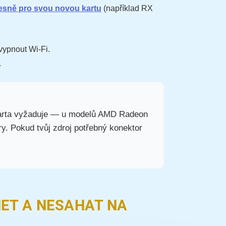
esně pro svou novou kartu
(například RX
ypnout Wi-Fi.
.
 karta vyžaduje — u modelů AMD Radeon
y. Pokud tvůj zdroj potřebný konektor
NET A NESAHAT NA