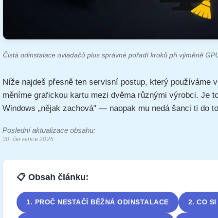
Čistá odinstalace ovladačů plus správné pořadí kroků při výměně GP
Níže najdeš přesně ten servisní postup, který používáme v
měníme grafickou kartu mezi dvěma různými výrobci. Je to 
Windows „nějak zachová" — naopak mu nedá šanci ti do t
Poslední aktualizace obsahu:
30. července 2026
📋 Obsah článku:
1. PROČ NESTAČÍ BĚŽNÁ ODINSTALACE
2. CO S