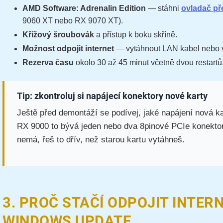
AMD Software: Adrenalin Edition
— stáhni
ovladač př
9060 XT nebo RX 9070 XT).
Křížový šroubovák
a přístup k boku skříně.
Možnost odpojit internet
— vytáhnout LAN kabel nebo v
Rezerva času
okolo 30 až 45 minut včetně dvou restartů
Tip: zkontroluj si napájecí konektory nové karty
Ještě před demontáží se podívej, jaké napájení nová
RX 9000 to bývá jeden nebo dva 8pinové PCIe konektor
nemá, řeš to dřív, než starou kartu vytáhneš.
3. PROČ STAČÍ ODPOJIT INTER
WINDOWS UPDATE