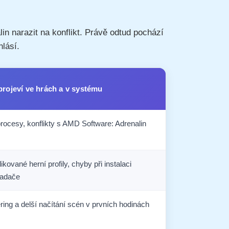
n narazit na konflikt. Právě odtud pochází
lásí.
projeví ve hrách a v systému
rocesy, konflikty s AMD Software: Adrenalin
kované herní profily, chyby při instalaci
ladače
ring a delší načítání scén v prvních hodinách