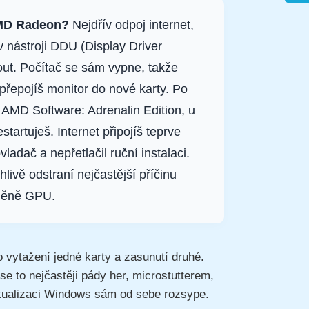
 AMD Radeon?
Nejdřív odpoj internet,
 nástroji DDU (Display Driver
out. Počítač se sám vypne, takže
řepojíš monitor do nové karty. Po
 AMD Software: Adrenalin Edition, u
tartuješ. Internet připojíš teprve
ladač a nepřetlačil ruční instalaci.
livě odstraní nejčastější příčinu
ýměně GPU.
vytažení jedné karty a zasunutí druhé.
e to nejčastěji pády her, microstutterem,
ktualizaci Windows sám od sebe rozsype.