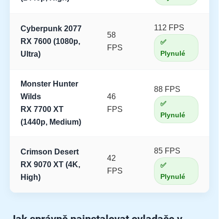
112 FPS
Cyberpunk 2077
58
RX 7600 (1080p,
✅
FPS
Plynulé
Ultra)
Monster Hunter
88 FPS
Wilds
46
✅
RX 7700 XT
FPS
Plynulé
(1440p, Medium)
85 FPS
Crimson Desert
42
RX 9070 XT (4K,
✅
FPS
Plynulé
High)