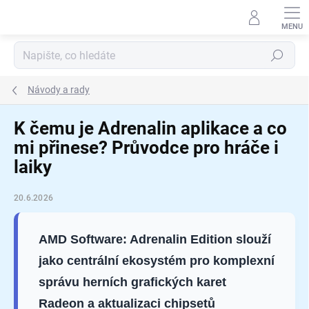
Přejít
na
obsah
Hledat
Návody a rady
K čemu je Adrenalin aplikace a co
mi přinese? Průvodce pro hráče i
laiky
20.6.2026
AMD Software: Adrenalin Edition slouží
jako centrální ekosystém pro komplexní
správu herních grafických karet
Radeon a aktualizaci chipsetů