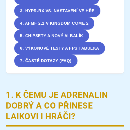
3. HYPR-RX VS. NASTAVENÍ VE HŘE
4. AFMF 2.1 V KINGDOM COME 2
5. CHIPSETY A NOVÝ AI BALÍK
6. VÝKONOVÉ TESTY A FPS TABULKA
7. ČASTÉ DOTAZY (FAQ)
1. K ČEMU JE ADRENALIN
DOBRÝ A CO PŘINESE
LAIKOVI I HRÁČI?