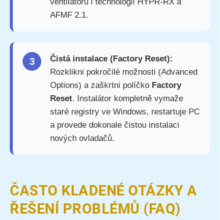
ventilátorů i technologií HYPR-RX a
AFMF 2.1.
Čistá instalace (Factory Reset):
3
Rozklikni pokročilé možnosti (Advanced
Options) a zaškrtni políčko
Factory
Reset
. Instalátor kompletně vymaže
staré registry ve Windows, restartuje PC
a provede dokonale čistou instalaci
nových ovladačů.
ČASTO KLADENÉ OTÁZKY A
ŘEŠENÍ PROBLÉMŮ (FAQ)