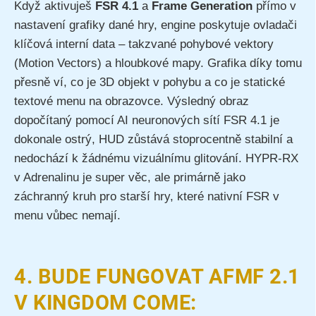
Když aktivuješ
FSR 4.1
a
Frame Generation
přímo v
nastavení grafiky dané hry, engine poskytuje ovladači
klíčová interní data – takzvané pohybové vektory
(Motion Vectors) a hloubkové mapy. Grafika díky tomu
přesně ví, co je 3D objekt v pohybu a co je statické
textové menu na obrazovce. Výsledný obraz
dopočítaný pomocí AI neuronových sítí FSR 4.1 je
dokonale ostrý, HUD zůstává stoprocentně stabilní a
nedochází k žádnému vizuálnímu glitování. HYPR-RX
v Adrenalinu je super věc, ale primárně jako
záchranný kruh pro starší hry, které nativní FSR v
menu vůbec nemají.
4. BUDE FUNGOVAT AFMF 2.1
V KINGDOM COME: