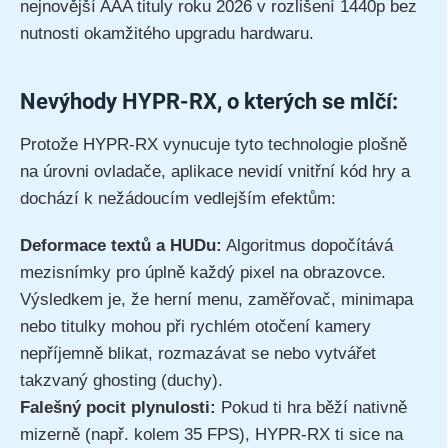
nejnovější AAA tituly roku 2026 v rozlišení 1440p bez
nutnosti okamžitého upgradu hardwaru.
Nevýhody HYPR-RX, o kterých se mlčí:
Protože HYPR-RX vynucuje tyto technologie plošně
na úrovni ovladače, aplikace nevidí vnitřní kód hry a
dochází k nežádoucím vedlejším efektům:
Deformace textů a HUDu:
Algoritmus dopočítává
mezisnímky pro úplně každý pixel na obrazovce.
Výsledkem je, že herní menu, zaměřovač, minimapa
nebo titulky mohou při rychlém otočení kamery
nepříjemně blikat, rozmazávat se nebo vytvářet
takzvaný ghosting (duchy).
Falešný pocit plynulosti:
Pokud ti hra běží nativně
mizerně (např. kolem 35 FPS), HYPR-RX ti sice na