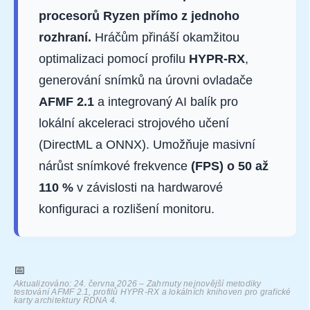
procesorů Ryzen přímo z jednoho
rozhraní.
Hráčům přináší okamžitou
optimalizaci pomocí profilu
HYPR-RX
,
generování snímků na úrovni ovladače
AFMF 2.1
a integrovaný AI balík pro
lokální akceleraci strojového učení
(DirectML a ONNX). Umožňuje masivní
nárůst snímkové frekvence
(FPS) o 50 až
110 %
v závislosti na hardwarové
konfiguraci a rozlišení monitoru.
📅
Aktualizováno: 24. června 2026 – Zahrnuty nejnovější metodiky
testování AFMF 2.1, profilů HYPR-RX a lokálních knihoven pro grafické
karty architektury RDNA 4.