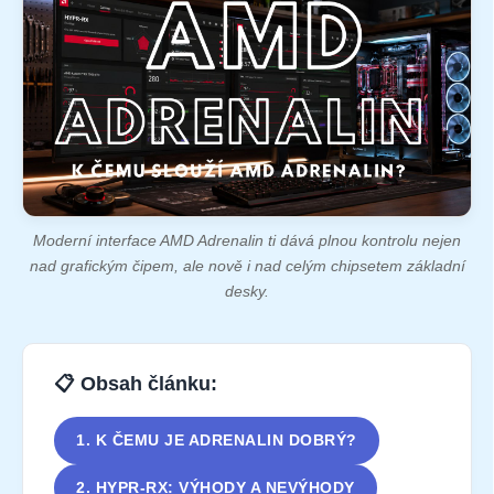
Moderní interface AMD Adrenalin ti dává plnou kontrolu nejen
nad grafickým čipem, ale nově i nad celým chipsetem základní
desky.
📋 Obsah článku:
1. K ČEMU JE ADRENALIN DOBRÝ?
2. HYPR-RX: VÝHODY A NEVÝHODY