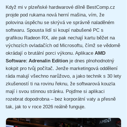
Když mi v plzeňské hardwarové dílně BestComp.cz
projde pod rukama nová herní mašina, vím, že
polovina úspěchu se skrývá ve správně naladěném
softwaru. Spousta lidí si koupí nabušené PC s
grafikou Radeon RX, ale pak nechají kartu běžet na
výchozích ovladačích od Microsoftu, čímž se vědomě
okrádají o brutální porci výkonu. Aplikace
AMD
Software: Adrenalin Edition
je dnes plnohodnotný
kokpit pro tvůj počítač. Jenže marketingová oddělení
ráda malují všechno narůžovo, a jako technik s 30 lety
zkušeností ti na rovinu řeknu, že softwarová kouzla
mají i svou stinnou stránku. Pojďme si aplikaci
rozebrat dopodrobna – bez korporátní vaty a přesně
tak, jak to v roce 2026 reálně funguje.