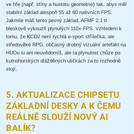
ve hře (např. stíny a hustotu geometrie) tak, abys měl
stabilní základ alespoň 55 až 60 nativních FPS.
Jakmile máš tento pevný základ, AFMF 2.1 ti
bleskově vykouzlí plynulých 110+ FPS. Vzhledem k
tomu, že KCD2 není rychlá e-sport střílečka, ale
středověké RPG, občasný drobný vizuální artefakt na
HUDu si ani neuvědomíš, ale ta plynulost chůze po
kutnohorských dlážděných uličkách za to rozhodně
stojí.
5. AKTUALIZACE CHIPSETU
ZÁKLADNÍ DESKY A K ČEMU
REÁLNĚ SLOUŽÍ NOVÝ AI
BALÍK?