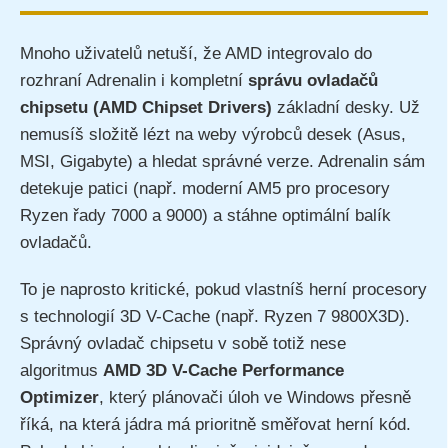
Mnoho uživatelů netuší, že AMD integrovalo do
rozhraní Adrenalin i kompletní
správu ovladačů
chipsetu (AMD Chipset Drivers)
základní desky. Už
nemusíš složitě lézt na weby výrobců desek (Asus,
MSI, Gigabyte) a hledat správné verze. Adrenalin sám
detekuje patici (např. moderní AM5 pro procesory
Ryzen řady 7000 a 9000) a stáhne optimální balík
ovladačů.
To je naprosto kritické, pokud vlastníš herní procesory
s technologií 3D V-Cache (např. Ryzen 7 9800X3D).
Správný ovladač chipsetu v sobě totiž nese
algoritmus
AMD 3D V-Cache Performance
Optimizer
, který plánovači úloh ve Windows přesně
říká, na která jádra má prioritně směřovat herní kód.