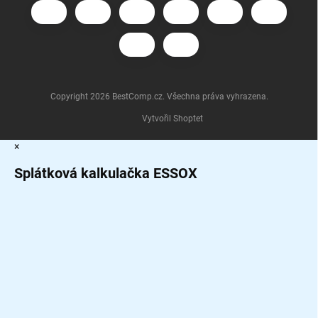
Copyright 2026
BestComp.cz
. Všechna práva vyhrazena.
Vytvořil Shoptet
×
Splátková kalkulačka ESSOX