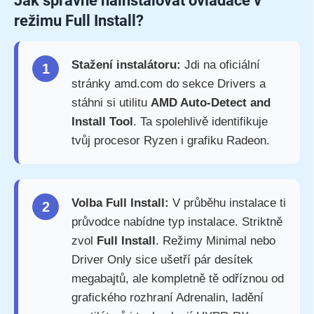
Jak správně nainstalovat ovladače v
režimu Full Install?
Stažení instalátoru:
Jdi na oficiální
1
stránky amd.com do sekce Drivers a
stáhni si utilitu
AMD Auto-Detect and
Install Tool
. Ta spolehlivě identifikuje
tvůj procesor Ryzen i grafiku Radeon.
Volba Full Install:
V průběhu instalace ti
2
průvodce nabídne typ instalace. Striktně
zvol
Full Install
. Režimy Minimal nebo
Driver Only sice ušetří pár desítek
megabajtů, ale kompletně tě odříznou od
grafického rozhraní Adrenalin, ladění