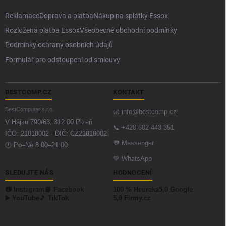
Reklamace
Doprava a platba
Nákup na splátky Essox
Rozložená platba Essox
Všeobecné obchodní podmínky
Podmínky ochrany osobních údajů
Formulář pro odstoupení od smlouvy
BESTCOMP.CZ
KONTAKT
BestComputer s.r.o.
📧
info@bestcomp.cz
V Hájku 790/63, 312 00 Plzeň
📞
+420 602 443 351
IČO: 21818002 · DIČ: CZ21818002
💬
Messenger
🕐 Po–Ne 8:00–21:00
💚
WhatsApp
SLEDUJTE NÁS
HODNOCENÍ
📷 Instagram
📘 Facebook
100 % Heureka
5,0 Google
▶️ YouTube
🎵 TikTok
5,0 Firmy.cz