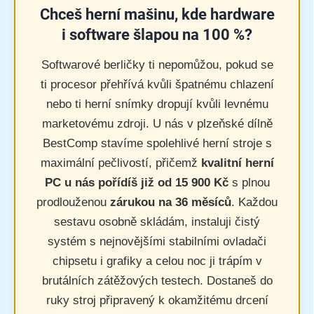
Chceš herní mašinu, kde hardware
i software šlapou na 100 %?
Softwarové berličky ti nepomůžou, pokud se
ti procesor přehřívá kvůli špatnému chlazení
nebo ti herní snímky dropují kvůli levnému
marketovému zdroji. U nás v plzeňské dílně
BestComp stavíme spolehlivé herní stroje s
maximální pečlivostí, přičemž
kvalitní herní
PC u nás pořídíš již od 15 900 Kč
s plnou
prodlouženou
zárukou na 36 měsíců
. Každou
sestavu osobně skládám, instaluji čistý
systém s nejnovějšími stabilními ovladači
chipsetu i grafiky a celou noc ji trápím v
brutálních zátěžových testech. Dostaneš do
ruky stroj připravený k okamžitému drcení