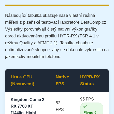
Následující tabulka ukazuje naše vlastní reálná
měření z plzeňské testovací laboratoře BestComp.cz.
Výsledky porovnávají čistý nativní výkon grafiky
oproti aktivovanému profilu HYPR-RX (FSR 4.1 v
režimu Quality a AFMF 2.1). Tabulka obsahuje
optimalizované sloupce, aby se dokonale vykreslila na
jakémkoliv mobilním telefonu.
Hra a GPU
Native
HYPR-RX
(Nastavení)
FPS
Status
95 FPS
Kingdom Come 2
52
RX 7700 XT
✅
FPS
Plynulé
(1440p, High)