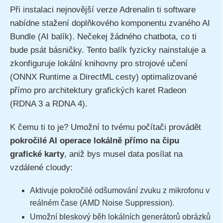
Při instalaci nejnovější verze Adrenalin ti software
nabídne stažení doplňkového komponentu zvaného AI
Bundle (AI balík). Nečekej žádného chatbota, co ti
bude psát básničky. Tento balík fyzicky nainstaluje a
zkonfiguruje lokální knihovny pro strojové učení
(ONNX Runtime a DirectML cesty) optimalizované
přímo pro architektury grafických karet Radeon
(RDNA 3 a RDNA 4).
K čemu ti to je? Umožní to tvému počítači provádět
pokročilé AI operace lokálně přímo na čipu
grafické karty
, aniž bys musel data posílat na
vzdálené cloudy:
Aktivuje pokročilé odšumování zvuku z mikrofonu v
reálném čase (AMD Noise Suppression).
Umožní bleskový běh lokálních generátorů obrázků