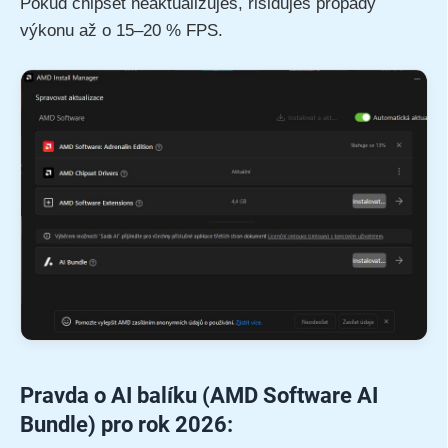
Pokud chipset neaktualizuješ, risiduješ propady
výkonu až o 15–20 % FPS.
Pravda o AI balíku (AMD Software AI
Bundle) pro rok 2026: